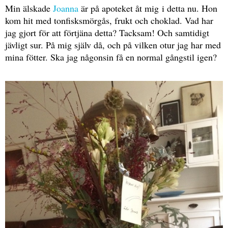
Min älskade
Joanna
är på apoteket åt mig i detta nu. Hon
kom hit med tonfisksmörgås, frukt och choklad. Vad har
jag gjort för att förtjäna detta? Tacksam! Och samtidigt
jävligt sur. På mig själv då, och på vilken otur jag har med
mina fötter. Ska jag någonsin få en normal gångstil igen?