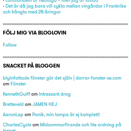
-
Lanthandeln är nedlagd – men jag är lättad
-
Det är då jag bara vill cykla mellan vingårdar i Frankrike
och hångla med 28-åringar
FÖLJ MIG VIA BLOGLOVIN
Follow
SNACKET PÅ BLOGGEN
blyinfattade fönster gör det själv | dorrar-fonster-se.com
om
Fönster
KennethGuiff
om
Intressant drog
Bretteveld
om
JAMEN HEJ
AaronLap
om
Panik, min lampa är ej komplett!
CharlesCycle
om
Midsommarfirande och lite ordning på
torpet