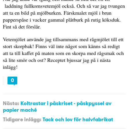
laddning fullkornsvetemjöl också. Och så var jag tvungen
att ta en bild på mjölburken. Färskmalet mjöl i brun
papperspåse i vacker gammal plåtburk på rutig köksduk.
Fint så det förslår.
Vetemjölet använde jag tillsammans med rågmjölet till ett
stort skorpbak! Finns väl inte något som känns så redigt
att ta till kaffet på maten som en skorpa med rågsmak och
så lite smör och ost? Receptet bjussar jag på i nästa
inlägg!
0
Nästa:
Koltrastar i påskriset - påskpyssel av
papier maché
Tidigare inlägg:
Tack och lov för halvfabrikat