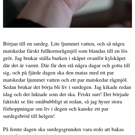
Början till en surdeg. Lite ljummet vatten, och så några
matskedar färskt fullkornsrågmjöl som blandas till en lös
gröt. Jag brukar ställa burken i skåpet ovanför kylskåpet
där det är varmt. Där får den stå några dagar och gotta till
sig, och på fjärde dagen ska den matas med ett par
matskedar ljummet vatten och ett par matskedar rågmjöl.
Sedan brukar det börja bli liv i surdegen. Jag kikade redan
idag och det luktade som det ska. Friskt surt! Det började
faktiskt se lite småbubbligt ut redan, så jag hyser stora
förhoppningar om liv i degen och kanske ett par
surdegsbröd till helgen!
På femte dagen ska surdegsgrunden vara redo att bakas