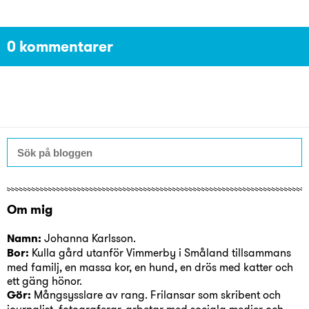
0 kommentarer
Om mig
Namn:
Johanna Karlsson.
Bor:
Kulla
gård utanför V
i
mmerby
i
Småland t
i
llsammans
med fam
i
lj, en massa kor, en hund, en drös med katter och
ett gäng hönor.
Gör:
Mångsysslare av rang. Fr
i
lansar som skr
i
bent och
journal
i
st, fotograferar, arbetar med soc
i
ala med
i
er och