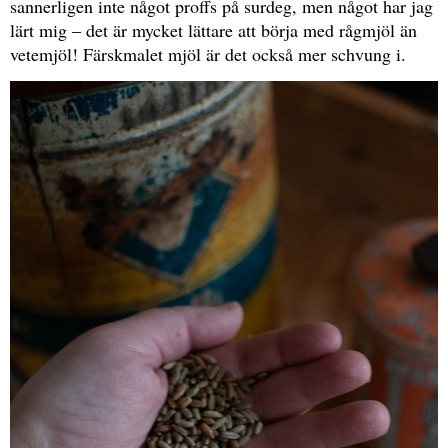
sannerligen inte något proffs på surdeg, men något har jag
lärt mig – det är mycket lättare att börja med rågmjöl än
vetemjöl! Färskmalet mjöl är det också mer schvung i.