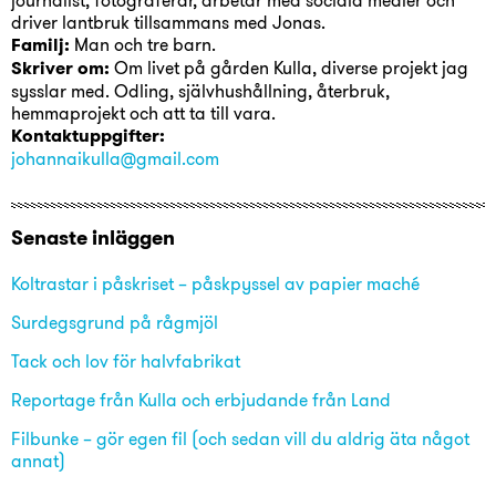
dr
i
ver lantbruk t
i
llsammans med Jonas.
Familj:
Man och tre barn.
Skriver om:
Om l
i
vet på gården
Kulla,
d
i
verse projekt jag
sysslar med. Odl
i
ng, självhushålln
i
ng, återbruk,
hemmaprojekt och att ta t
i
ll vara.
Kontaktuppgifter:
johannaikulla@gmail.com
Senaste inläggen
Koltrastar i påskriset – påskpyssel av papier maché
Surdegsgrund på rågmjöl
Tack och lov för halvfabrikat
Reportage från Kulla och erbjudande från Land
Filbunke – gör egen fil (och sedan vill du aldrig äta något
annat)