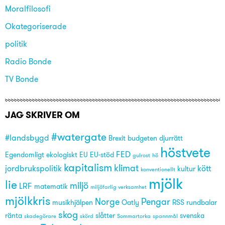
Moralfilosofi
Okategoriserade
politik
Radio Bonde
TV Bonde
JAG SKRIVER OM
#watergate
#landsbygd
Brexit
budgeten
djurrätt
höstvete
FED
Egendomligt
ekologiskt
EU
EU-stöd
gulrost
hö
kapitalism
klimat
jordbrukspolitik
kött
kultur
konventionellt
mjölk
lie
miljö
LRF
matematik
miljöfarlig verksamhet
mjölkkris
Norge
Pengar
musikhjälpen
Oatly
RSS
rundbalar
skog
ränta
slåtter
svenska
skadegörare
skörd
Sommartorka
spannmål