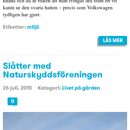
knäna och då är risken att man tvingas dra fram en vit
kanin ur den svarta hatten – precis som Volkswagen
tydligen har gjort.
Etiketter:
miljö
LÄS MER
Slåtter med
Naturskyddsföreningen
26 juli, 2015
Kategori:
Livet på gården
0