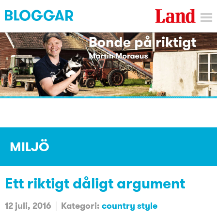
MILJÖ
Ett riktigt dåligt argument
12 juli, 2016
Kategori:
country style