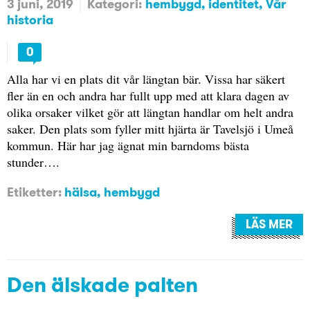
3 juni, 2019
Kategori:
hembygd
identitet
Vår
historia
0
Alla har vi en plats dit vår längtan bär. Vissa har säkert
fler än en och andra har fullt upp med att klara dagen av
olika orsaker vilket gör att längtan handlar om helt andra
saker. Den plats som fyller mitt hjärta är Tavelsjö i Umeå
kommun. Här har jag ägnat min barndoms bästa
stunder….
Etiketter:
hälsa
,
hembygd
LÄS MER
Den älskade palten