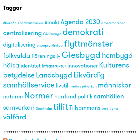
Taggar
Agenda 2030
#makt
#beritås
#härskartekniker
arbetsmarknad
demokrati
centralisering
Civilkurage
flyttmönster
digitalisering
entreprenörskap
Glesbygd
hembygd
folkvalda
Föreningsliv
Kulturens
hälsa
identitet
innovationer
infrastruktur
Likvärdig
betydelse
Landsbygd
samhällservice
människor
livstil
medias påverkan
Normer
samhällen
naturen
norrland
politik
tillit
samverkan
Tillsammans
Stockholm
traditioner
välfärd