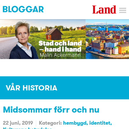
VÅR HISTORIA
Midsommar förr och nu
22 juni, 2019
Kategori:
hembygd
identitet