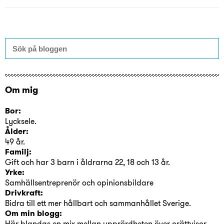
Om mig
Bor:
Lycksele.
Ålder:
49 år.
Familj:
Gift och har 3 barn i åldrarna 22, 18 och 13 år.
Yrke:
Samhällsentreprenör och opinionsbildare
Drivkraft:
Bidra till ett mer hållbart och sammanhållet Sverige.
Om min blogg:
Här blandas en mix mellan upprördheten över orättvisor