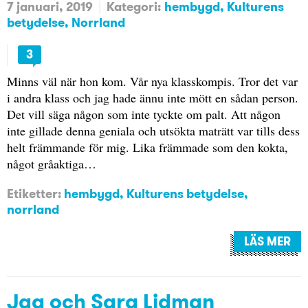
7 januari, 2019
Kategori:
hembygd
Kulturens
betydelse
Norrland
3
Minns väl när hon kom. Vår nya klasskompis. Tror det var
i andra klass och jag hade ännu inte mött en sådan person.
Det vill säga någon som inte tyckte om palt. Att någon
inte gillade denna geniala och utsökta maträtt var tills dess
helt främmande för mig. Lika främmade som den kokta,
något gråaktiga…
Etiketter:
hembygd
,
Kulturens betydelse
,
norrland
LÄS MER
Jag och Sara Lidman