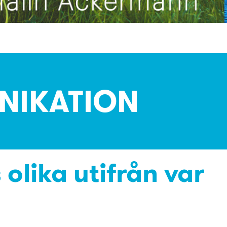
NIKATION
 olika utifrån var