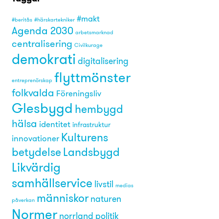
#makt
#beritås
#härskartekniker
Agenda 2030
arbetsmarknad
centralisering
Civilkurage
demokrati
digitalisering
flyttmönster
entreprenörskap
folkvalda
Föreningsliv
Glesbygd
hembygd
hälsa
identitet
infrastruktur
Kulturens
innovationer
betydelse
Landsbygd
Likvärdig
samhällservice
livstil
medias
människor
naturen
påverkan
Normer
norrland
politik