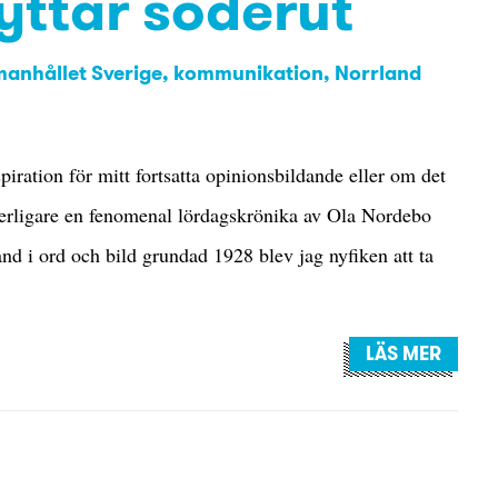
yttar söderut
anhållet Sverige
kommunikation
Norrland
piration för mitt fortsatta opinionsbildande eller om det
ytterligare en fenomenal lördagskrönika av Ola Nordebo
land i ord och bild grundad 1928 blev jag nyfiken att ta
LÄS MER