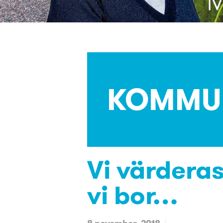
KOMMU
Vi värderas
vi bor…