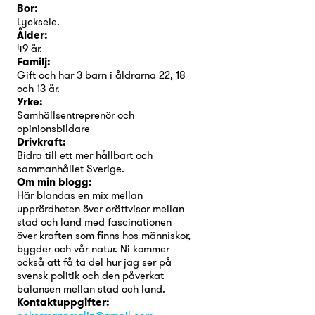
Bor:
Lycksele.
Ålder:
49 år.
Familj:
Gift och har 3 barn i åldrarna 22, 18
och 13 år.
Yrke:
Samhällsentreprenör och
opinionsbildare
Drivkraft:
Bidra till ett mer hållbart och
sammanhållet Sverige.
Om min blogg:
Här blandas en mix mellan
upprördheten över orättvisor mellan
stad och land med fascinationen
över kraften som finns hos människor,
bygder och vår natur. Ni kommer
också att få ta del hur jag ser på
svensk politik och den påverkat
balansen mellan stad och land.
Kontaktuppgifter: