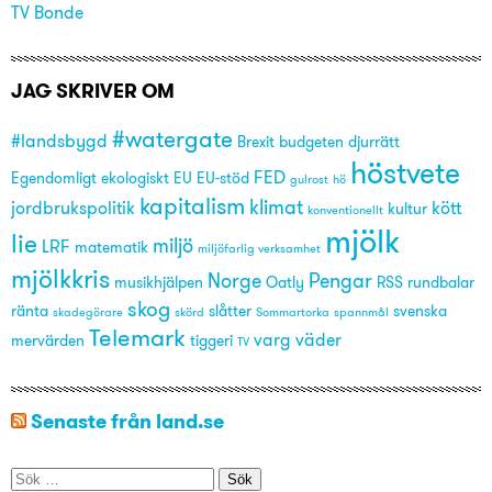
TV Bonde
JAG SKRIVER OM
#watergate
#landsbygd
Brexit
budgeten
djurrätt
höstvete
FED
Egendomligt
ekologiskt
EU
EU-stöd
gulrost
hö
kapitalism
klimat
jordbrukspolitik
kött
kultur
konventionellt
mjölk
lie
miljö
LRF
matematik
miljöfarlig verksamhet
mjölkkris
Norge
Pengar
musikhjälpen
Oatly
RSS
rundbalar
skog
ränta
slåtter
svenska
skadegörare
skörd
Sommartorka
spannmål
Telemark
varg
väder
mervärden
tiggeri
TV
Senaste från land.se
Sök