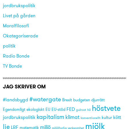
jordbrukspolitik
Livet på gården
Moralfilosofi
Okategoriserade
politik
Radio Bonde
TV Bonde
JAG SKRIVER OM
#watergate
#landsbygd
Brexit
budgeten
djurrätt
höstvete
FED
Egendomligt
ekologiskt
EU
EU-stöd
gulrost
hö
kapitalism
klimat
jordbrukspolitik
kött
kultur
konventionellt
mjölk
lie
miljö
LRF
matematik
miljöfarlig verksamhet