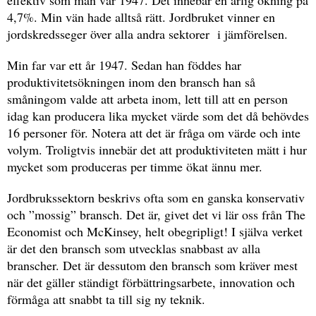
4,7%. Min vän hade alltså rätt. Jordbruket vinner en
jordskredsseger över alla andra sektorer i jämförelsen.
Min far var ett år 1947. Sedan han föddes har
produktivitetsökningen inom den bransch han så
småningom valde att arbeta inom, lett till att en person
idag kan producera lika mycket värde som det då behövdes
16 personer för. Notera att det är fråga om värde och inte
volym. Troligtvis innebär det att produktiviteten mätt i hur
mycket som produceras per timme ökat ännu mer.
Jordbrukssektorn beskrivs ofta som en ganska konservativ
och ”mossig” bransch. Det är, givet det vi lär oss från The
Economist och McKinsey, helt obegripligt! I själva verket
är det den bransch som utvecklas snabbast av alla
branscher. Det är dessutom den bransch som kräver mest
när det gäller ständigt förbättringsarbete, innovation och
förmåga att snabbt ta till sig ny teknik.