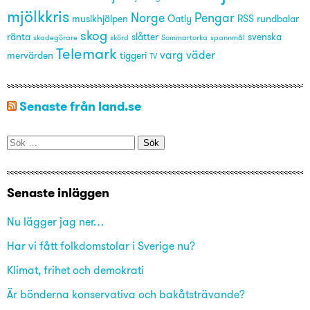
mjölkkris
Norge
Pengar
musikhjälpen
Oatly
RSS
rundbalar
skog
ränta
slåtter
svenska
skadegörare
skörd
Sommartorka
spannmål
Telemark
varg
väder
mervärden
tiggeri
TV
Senaste från land.se
Sök
efter:
Senaste inläggen
Nu lägger jag ner…
Har vi fått folkdomstolar i Sverige nu?
Klimat, frihet och demokrati
Är bönderna konservativa och bakåtsträvande?