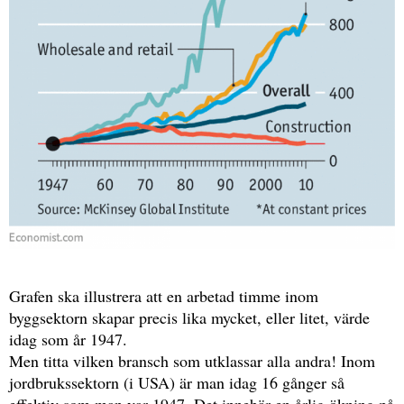
Grafen ska illustrera att en arbetad timme inom
byggsektorn skapar precis lika mycket, eller litet, värde
idag som år 1947.
Men titta vilken bransch som utklassar alla andra! Inom
jordbrukssektorn (i USA) är man idag 16 gånger så
effektiv som man var 1947. Det innebär en årlig ökning på