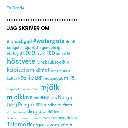
TV Bonde
JAG SKRIVER OM
#watergate
#landsbygd
Brexit
budgeten
djurrätt
Egendomligt
FED
ekologiskt
EU
EU-stöd
gulrost
hö
höstvete
jordbrukspolitik
kapitalism
klimat
konventionellt
lie
miljö
kött
LRF
kultur
matematik
mjölk
miljöfarlig verksamhet
mjölkkris
Norge
musikhjälpen
Pengar
Oatly
RSS
rundbalar
ränta
skog
slåtter
skadegörare
skörd
svenska mervärden
Sommartorka
spannmål
Telemark
varg
väder
tiggeri
TV