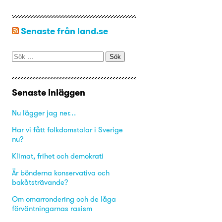
Senaste från land.se
Sök
efter:
Senaste inläggen
Nu lägger jag ner…
Har vi fått folkdomstolar i Sverige
nu?
Klimat, frihet och demokrati
Är bönderna konservativa och
bakåtsträvande?
Om omarrondering och de låga
förväntningarnas rasism