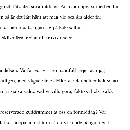
låg och låtsades sova middag. Är man uppväxt med en far
så är det lätt hänt att man vid sex års ålder får
an är hemma, tar igen sig på kökssoffan.
 skilsmässa redan till fruktstunden.
ndelsen. Varför var vi – en handfull tjejer och jag –
tligen, men vågade inte? Eller var det helt enkelt så att
när vi själva valde vad vi ville göra, faktiskt helst valde
.
e reserverade kuddrummet åt oss en förmiddag? Var
 skrika, hoppa och klättra så att vi kunde hänga med i