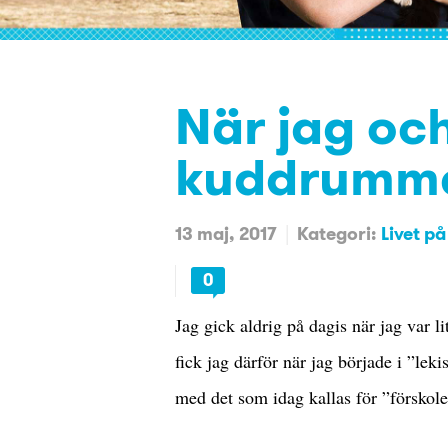
När jag och
kuddrummet
13 maj, 2017
Kategori:
Livet p
0
Jag gick aldrig på dagis när jag var l
fick jag därför när jag började i ”lek
med det som idag kallas för ”förskole