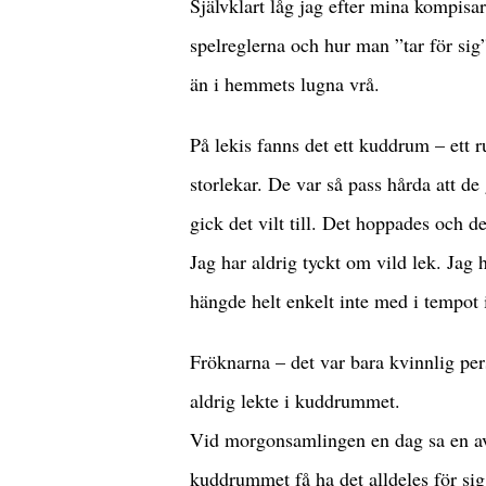
Självklart låg jag efter mina kompisar 
spelreglerna och hur man ”tar för sig
än i hemmets lugna vrå.
På lekis fanns det ett kuddrum – ett r
storlekar. De var så pass hårda att d
gick det vilt till. Det hoppades och de
Jag har aldrig tyckt om vild lek. Jag ha
hängde helt enkelt inte med i tempot 
Fröknarna – det var bara kvinnlig pers
aldrig lekte i kuddrummet.
Vid morgonsamlingen en dag sa en av 
kuddrummet få ha det alldeles för si