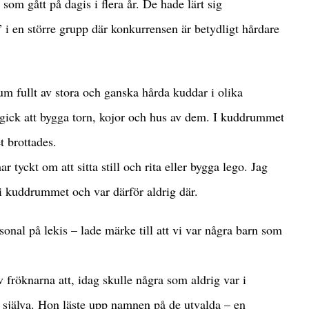
som gått på dagis i flera år. De hade lärt sig
” i en större grupp där konkurrensen är betydligt hårdare
um fullt av stora och ganska hårda kuddar i olika
e gick att bygga torn, kojor och hus av dem. I kuddrummet
t brottades.
r tyckt om att sitta still och rita eller bygga lego. Jag
i kuddrummet och var därför aldrig där.
onal på lekis – lade märke till att vi var några barn som
fröknarna att, idag skulle några som aldrig var i
g själva. Hon läste upp namnen på de utvalda – en