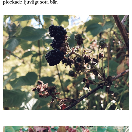
plockade ljuvligt söta bär.