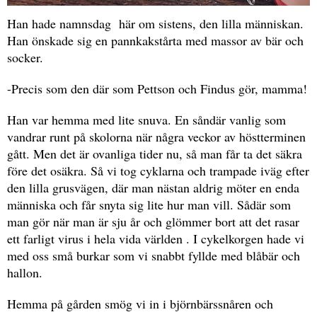
Han hade namnsdag här om sistens, den lilla människan.
Han önskade sig en pannkakstårta med massor av bär och
socker.
-Precis som den där som Pettson och Findus gör, mamma!
Han var hemma med lite snuva. En såndär vanlig som
vandrar runt på skolorna när några veckor av höstterminen
gått. Men det är ovanliga tider nu, så man får ta det säkra
före det osäkra. Så vi tog cyklarna och trampade iväg efter
den lilla grusvägen, där man nästan aldrig möter en enda
människa och får snyta sig lite hur man vill. Sådär som
man gör när man är sju år och glömmer bort att det rasar
ett farligt virus i hela vida världen . I cykelkorgen hade vi
med oss små burkar som vi snabbt fyllde med blåbär och
hallon.
Hemma på gården smög vi in i björnbärssnåren och