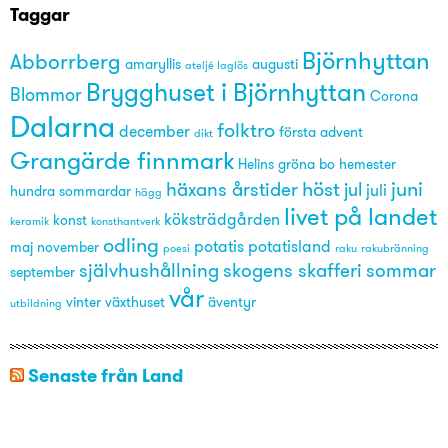
Taggar
Björnhyttan
Abborrberg
amaryllis
augusti
ateljé laglös
Brygghuset i Björnhyttan
Blommor
Corona
Dalarna
folktro
december
första advent
dikt
Grangärde finnmark
Helins gröna bo
hemester
höst
juni
häxans årstider
jul
juli
hundra sommardar
hägg
livet på landet
köksträdgården
konst
keramik
konsthantverk
odling
potatis
potatisland
maj
november
poesi
raku
rakubränning
självhushållning
skogens skafferi
sommar
september
vår
vinter
växthuset
äventyr
utbildning
Senaste från Land