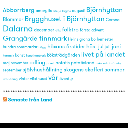
Björnhyttan
Abborrberg
amaryllis
augusti
ateljé laglös
Brygghuset i Björnhyttan
Blommor
Corona
Dalarna
folktro
december
första advent
dikt
Grangärde finnmark
Helins gröna bo
hemester
höst
juni
häxans årstider
jul
juli
hundra sommardar
hägg
livet på landet
köksträdgården
konst
keramik
konsthantverk
odling
potatis
potatisland
maj
november
poesi
raku
rakubränning
självhushållning
skogens skafferi
sommar
september
vår
vinter
växthuset
äventyr
utbildning
Senaste från Land