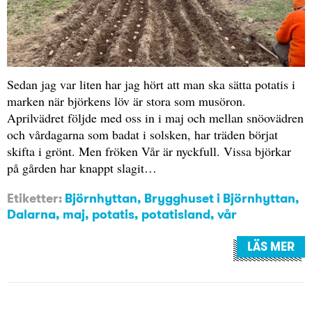
Sedan jag var liten har jag hört att man ska sätta potatis i
marken när björkens löv är stora som musöron.
Aprilvädret följde med oss in i maj och mellan snöovädren
och vårdagarna som badat i solsken, har träden börjat
skifta i grönt. Men fröken Vår är nyckfull. Vissa björkar
på gården har knappt slagit…
Etiketter:
Björnhyttan
,
Brygghuset i Björnhyttan
,
Dalarna
,
maj
,
potatis
,
potatisland
,
vår
LÄS MER