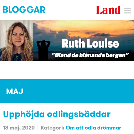
MAJ
Upphöjda odlingsbäddar
18 maj, 2020
Kategori:
Om att odla drömmar