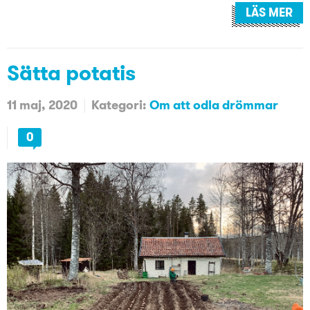
LÄS MER
Sätta potatis
11 maj, 2020
Kategori:
Om att odla drömmar
0