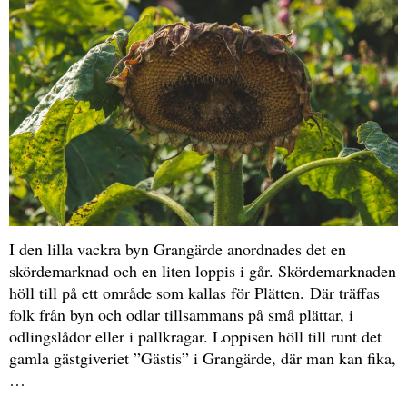
I den lilla vackra byn Grangärde anordnades det en
skördemarknad och en liten loppis i går. Skördemarknaden
höll till på ett område som kallas för Plätten. Där träffas
folk från byn och odlar tillsammans på små plättar, i
odlingslådor eller i pallkragar. Loppisen höll till runt det
gamla gästgiveriet ”Gästis” i Grangärde, där man kan fika,
…