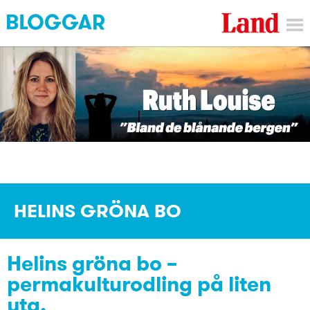
HELINS GRÖNA BO
Helins gröna bo –
permakulturodling på liten
yta.