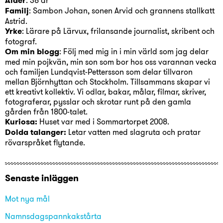
Ålder
Familj
: Sambon Johan, sonen Arvid och grannens stallkatt
Astrid.
Yrke
: Lärare på Lärvux, frilansande journalist, skribent och
fotograf.
Om min blogg
: Följ med mig in i min värld som jag delar
med min pojkvän, min son som bor hos oss varannan vecka
och familjen Lundqvist-Pettersson som delar tillvaron
mellan Björnhyttan och Stockholm. Tillsammans skapar vi
ett kreativt kollektiv. Vi odlar, bakar, målar, filmar, skriver,
fotograferar, pysslar och skrotar runt på den gamla
gården från 1800-talet.
Kuriosa:
Huset var med i Sommartorpet 2008.
Dolda talanger:
Letar vatten med slagruta och pratar
rövarspråket flytande.
Senaste inläggen
Mot nya mål
Namnsdagspannkakstårta