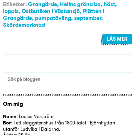
Etiketter:
Grangärde
,
Helins gröna bo
,
höst
,
loppis
,
Ostbutiken i Västansjö
,
Plätten i
Grangärde
,
pumpatävling
,
september
,
Skördemarknad
LÄS MER
Om mig
Namn
: Louise Norström
Bor
: I ett slaggstenshus från 1800-talet i Björnhyttan
utanför Ludvika i Dalarna.
: 38 år