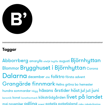
Taggar
Björnhyttan
Abborrberg
amaryllis
augusti
ateljé laglös
Brygghuset i Björnhyttan
Blommor
Corona
Dalarna
folktro
december
första advent
dikt
Grangärde finnmark
Helins gröna bo
hemester
höst
juni
häxans årstider
jul
juli
hundra sommardar
hägg
livet på landet
köksträdgården
konst
keramik
konsthantverk
odling
potatis
potatisland
maj
november
poesi
raku
rakubränning