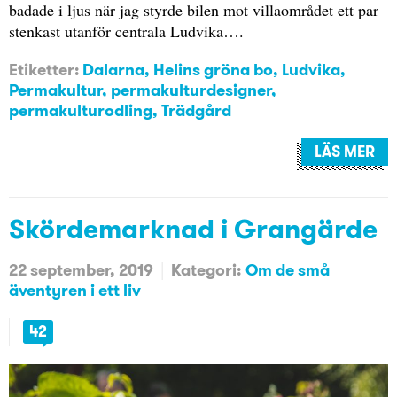
badade i ljus när jag styrde bilen mot villaområdet ett par
stenkast utanför centrala Ludvika….
Etiketter:
Dalarna
,
Helins gröna bo
,
Ludvika
,
Permakultur
,
permakulturdesigner
,
permakulturodling
,
Trädgård
LÄS MER
Skördemarknad i Grangärde
22 september, 2019
Kategori:
Om de små
äventyren i ett liv
42