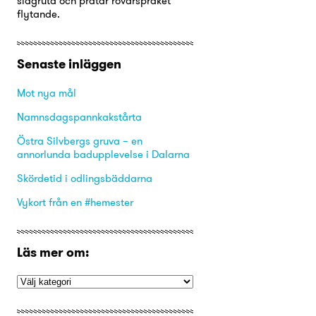
slagruta och pratar rövarspråket
flytande.
Senaste inläggen
Mot nya mål
Namnsdagspannkakstårta
Östra Silvbergs gruva – en
annorlunda badupplevelse i Dalarna
Skördetid i odlingsbäddarna
Vykort från en #hemester
Läs mer om: