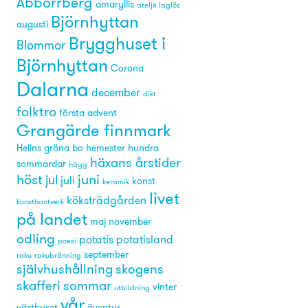
Abborrberg
amaryllis
ateljé laglös
Björnhyttan
augusti
Brygghuset i
Blommor
Björnhyttan
Corona
Dalarna
december
dikt
folktro
första advent
Grangärde finnmark
Helins gröna bo
hemester
hundra
häxans årstider
sommardar
hägg
höst
juni
jul
juli
konst
keramik
livet
köksträdgården
konsthantverk
på landet
maj
november
odling
potatis
potatisland
poesi
september
raku
rakubränning
självhushållning
skogens
skafferi
sommar
vinter
utbildning
vår
växthuset
äventyr