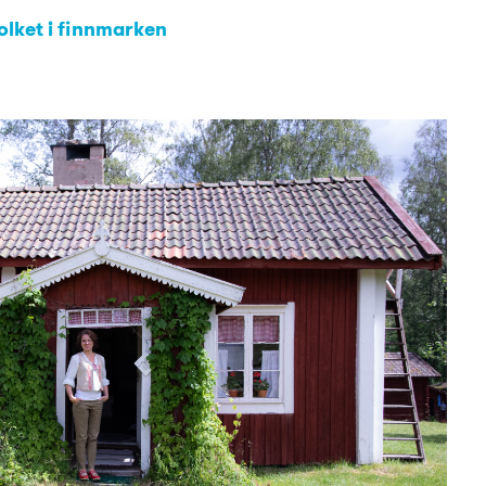
olket i finnmarken