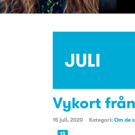
JULI
Vykort frå
15 juli, 2020
Kategori:
Om de sm
13