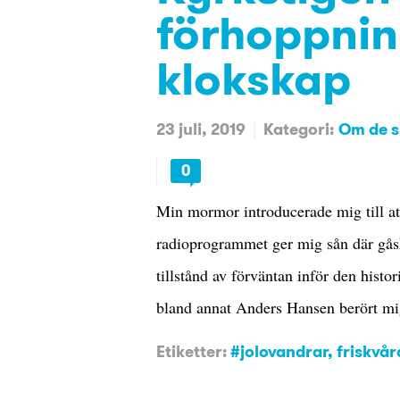
förhoppning
klokskap
23 juli, 2019
Kategori:
Om de sm
0
Min mormor introducerade mig till at
radioprogrammet ger mig sån där gåshu
tillstånd av förväntan inför den hist
bland annat Anders Hansen berört mig
Etiketter:
#jolovandrar
,
friskvår