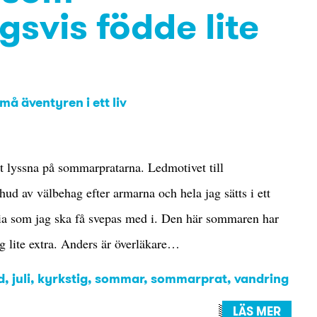
svis födde lite
å äventyren i ett liv
t lyssna på sommarpratarna. Ledmotivet till
d av välbehag efter armarna och hela jag sätts i ett
oria som jag ska få svepas med i. Den här sommaren har
 lite extra. Anders är överläkare…
d
,
juli
,
kyrkstig
,
sommar
,
sommarprat
,
vandring
LÄS MER