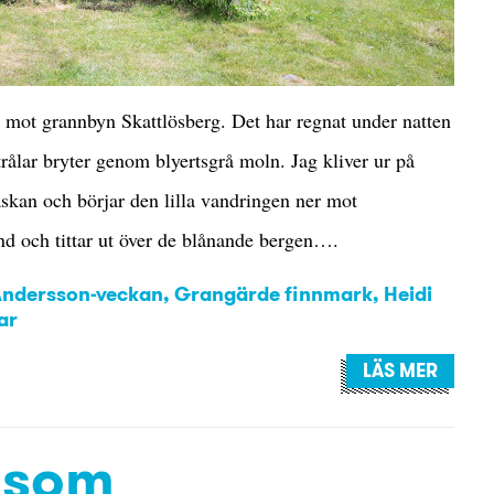
n mot grannbyn Skattlösberg. Det har regnat under natten
trålar bryter genom blyertsgrå moln. Jag kliver ur på
kan och börjar den lilla vandringen ner mot
nd och tittar ut över de blånande bergen….
ndersson-veckan
,
Grangärde finnmark
,
Heidi
ar
LÄS MER
 som