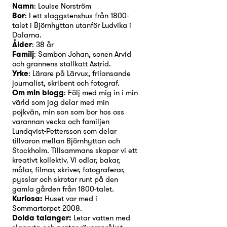
Namn
: Louise Norström
Bor
: I ett slaggstenshus från 1800-
talet i Björnhyttan utanför Ludvika i
Dalarna.
Ålder
: 38 år
Familj
: Sambon Johan, sonen Arvid
och grannens stallkatt Astrid.
Yrke
: Lärare på Lärvux, frilansande
journalist, skribent och fotograf.
Om min blogg
: Följ med mig in i min
värld som jag delar med min
pojkvän, min son som bor hos oss
varannan vecka och familjen
Lundqvist-Pettersson som delar
tillvaron mellan Björnhyttan och
Stockholm. Tillsammans skapar vi ett
kreativt kollektiv. Vi odlar, bakar,
målar, filmar, skriver, fotograferar,
pysslar och skrotar runt på den
gamla gården från 1800-talet.
Kuriosa:
Huset var med i
Sommartorpet 2008.
Dolda talanger:
Letar vatten med