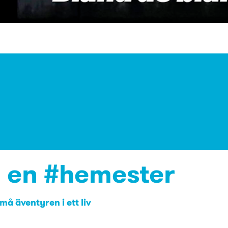
n en #hemester
å äventyren i ett liv