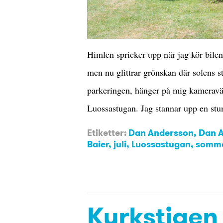
Himlen spricker upp när jag kör bile
men nu glittrar grönskan där solens s
parkeringen, hänger på mig kameraväs
Luossastugan. Jag stannar upp en stu
Etiketter:
Dan Andersson
,
Dan A
Baier
,
juli
,
Luossastugan
,
somm
Kyrkstigen