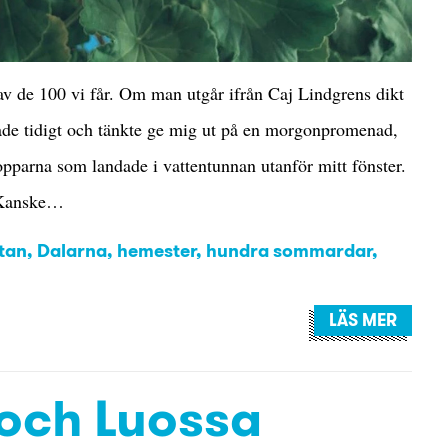
v de 100 vi får. Om man utgår ifrån Caj Lindgrens dikt
de tidigt och tänkte ge mig ut på en morgonpromenad,
pparna som landade i vattentunnan utanför mitt fönster.
. Kanske…
tan
,
Dalarna
,
hemester
,
hundra sommardar
,
LÄS MER
 och Luossa