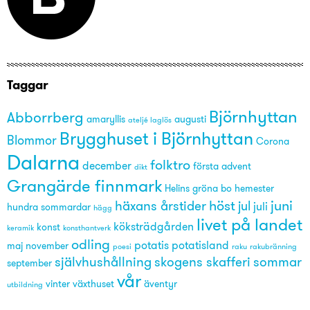
Taggar
Björnhyttan
Abborrberg
amaryllis
augusti
ateljé laglös
Brygghuset i Björnhyttan
Blommor
Corona
Dalarna
folktro
december
första advent
dikt
Grangärde finnmark
Helins gröna bo
hemester
höst
juni
häxans årstider
jul
juli
hundra sommardar
hägg
livet på landet
köksträdgården
konst
keramik
konsthantverk
odling
potatis
potatisland
maj
november
poesi
raku
rakubränning
självhushållning
skogens skafferi
sommar
september
vår
vinter
växthuset
äventyr
utbildning