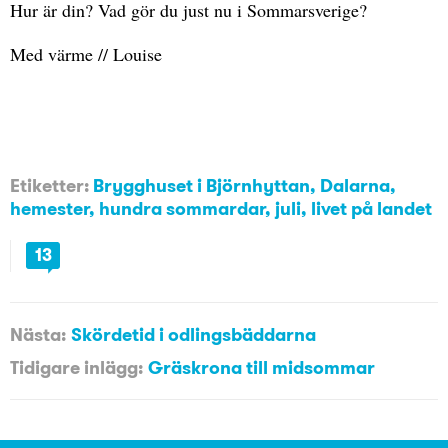
Hur är din? Vad gör du just nu i Sommarsverige?
Med värme // Louise
Etiketter:
Brygghuset i Björnhyttan
,
Dalarna
,
hemester
,
hundra sommardar
,
juli
,
livet på landet
13
Nästa:
Skördetid i odlingsbäddarna
Tidigare inlägg:
Gräskrona till midsommar