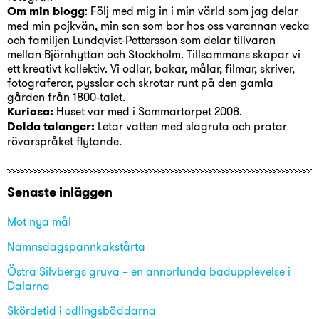
Om min blogg
: Följ med mig in i min värld som jag delar
med min pojkvän, min son som bor hos oss varannan vecka
och familjen Lundqvist-Pettersson som delar tillvaron
mellan Björnhyttan och Stockholm. Tillsammans skapar vi
ett kreativt kollektiv. Vi odlar, bakar, målar, filmar, skriver,
fotograferar, pysslar och skrotar runt på den gamla
gården från 1800-talet.
Kuriosa:
Huset var med i Sommartorpet 2008.
Dolda talanger:
Letar vatten med slagruta och pratar
rövarspråket flytande.
Senaste inläggen
Mot nya mål
Namnsdagspannkakstårta
Östra Silvbergs gruva – en annorlunda badupplevelse i
Dalarna
Skördetid i odlingsbäddarna