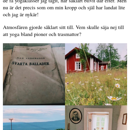
de få yogaklasser jag tagit, har såklart blivit där efter. Men
nu är det precis som om min kropp och själ har landat lite
och jag är nykär!
Atmosfären gjorde såklart sitt till. Vem skulle säja nej till
att yoga bland pioner och trasmattor?