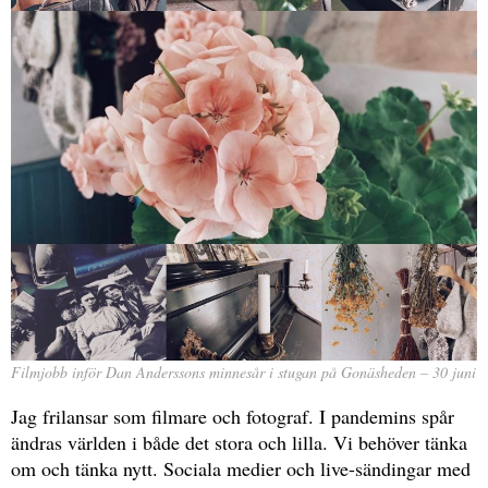
Filmjobb inför Dan Anderssons minnesår i stugan på Gonäsheden – 30 juni
Jag frilansar som filmare och fotograf. I pandemins spår
ändras världen i både det stora och lilla. Vi behöver tänka
om och tänka nytt. Sociala medier och live-sändingar med