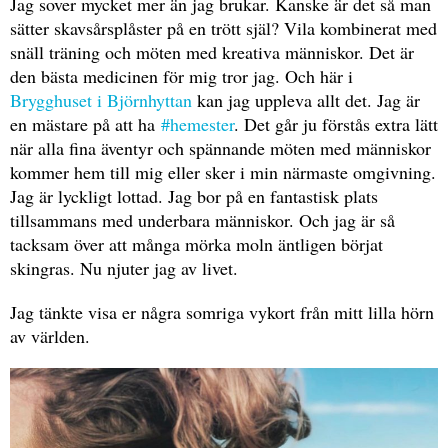
Jag sover mycket mer än jag brukar. Kanske är det så man
sätter skavsårsplåster på en trött själ? Vila kombinerat med
snäll träning och möten med kreativa människor. Det är
den bästa medicinen för mig tror jag. Och här i
Brygghuset i Björnhyttan
kan jag uppleva allt det. Jag är
en mästare på att ha
#hemester
. Det går ju förstås extra lätt
när alla fina äventyr och spännande möten med människor
kommer hem till mig eller sker i min närmaste omgivning.
Jag är lyckligt lottad. Jag bor på en fantastisk plats
tillsammans med underbara människor. Och jag är så
tacksam över att många mörka moln äntligen börjat
skingras. Nu njuter jag av livet.
Jag tänkte visa er några somriga vykort från mitt lilla hörn
av världen.