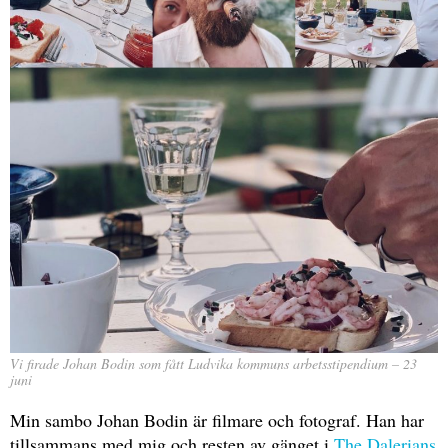
Vi firade Johan Bodin som fått Ludvika kommuns arbetsstipendium – 23
juni
Min sambo Johan Bodin är filmare och fotograf. Han har
tillsammans med mig och resten av gänget i
The Dalerians