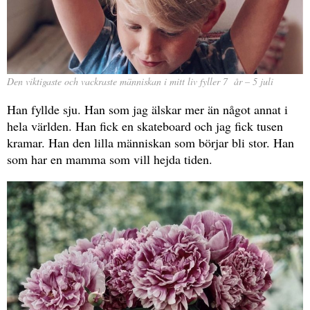
Den viktigaste och vackraste människan i mitt liv fyller 7 år – 5 juli
Han fyllde sju. Han som jag älskar mer än något annat i
hela världen. Han fick en skateboard och jag fick tusen
kramar. Han den lilla människan som börjar bli stor. Han
som har en mamma som vill hejda tiden.