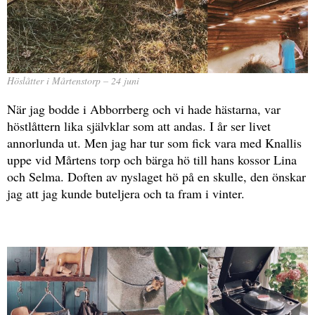
Höslåtter i Mårtenstorp – 24 juni
När jag bodde i Abborrberg och vi hade hästarna, var
höstlåttern lika självklar som att andas. I år ser livet
annorlunda ut. Men jag har tur som fick vara med Knallis
uppe vid Mårtens torp och bärga hö till hans kossor Lina
och Selma. Doften av nyslaget hö på en skulle, den önskar
jag att jag kunde buteljera och ta fram i vinter.