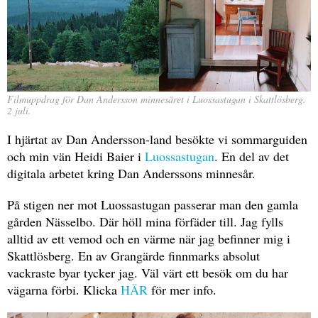
Filmuppdrag för Dan Andersson minnesåret i Luossastugan i Skattlösberg.
2 juli.
I hjärtat av Dan Andersson-land besökte vi sommarguiden
och min vän Heidi Baier i
Luossastugan
. En del av det
digitala arbetet kring Dan Anderssons minnesår.
På stigen ner mot Luossastugan passerar man den gamla
gården Nässelbo. Där höll mina förfäder till. Jag fylls
alltid av ett vemod och en värme när jag befinner mig i
Skattlösberg. En av Grangärde finnmarks absolut
vackraste byar tycker jag. Väl värt ett besök om du har
vägarna förbi. Klicka
HÄR
för mer info.