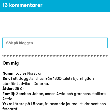
13 kommentarer
Om mig
Namn
: Louise Norström
Bor
: I ett slaggstenshus från 1800-talet i Björnhyttan
utanför Ludvika i Dalarna.
Ålder
: 38 år
Familj
: Sambon Johan, sonen Arvid och grannens stallkatt
Astrid.
Yrke
: Lärare på Lärvux, frilansande journalist, skribent och
fotograf.