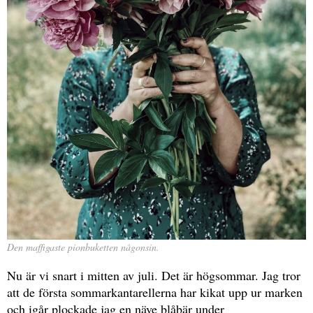
Den maffigaste pionbuketten någonsin.
Nu är vi snart i mitten av juli. Det är högsommar. Jag tror
att de första sommarkantarellerna har kikat upp ur marken
och igår plockade jag en näve blåbär under