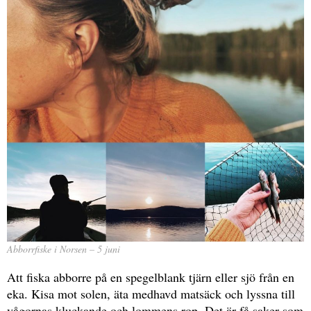
Abborrfiske i Norsen – 5 juni
Att fiska abborre på en spegelblank tjärn eller sjö från en
eka. Kisa mot solen, äta medhavd matsäck och lyssna till
vågornas kluckande och lommens rop. Det är få saker som