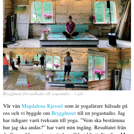
Brygghuset förvandlades till yogastudio – 1 juli
Vår vän
Magdalena Kjessel
som är yogalärare hälsade på
oss och vi byggde om
Brygghuset
till en yogastudio. Jag
har tidigare varit tveksam till yoga. ”Vem ska bestämma
hur jag ska andas?” har varit min ingång. Resultatet från