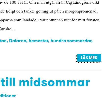
v de 100 vi får. Om man utgår ifrån Caj Lindgrens dikt
de tidigt och tänkte ge mig ut på en morgonpromenad,
pparna som landade i vattentunnan utanför mitt fönster.
. Kanske…
tan
,
Dalarna
,
hemester
,
hundra sommardar
,
LÄS MER
till midsommar
ditioner