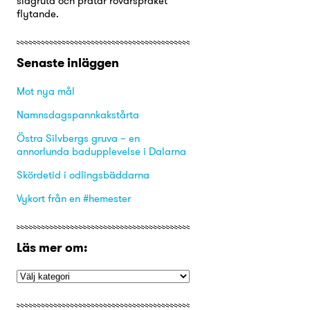
slagruta och pratar rövarspråket
flytande.
Senaste inläggen
Mot nya mål
Namnsdagspannkakstårta
Östra Silvbergs gruva – en
annorlunda badupplevelse i Dalarna
Skördetid i odlingsbäddarna
Vykort från en #hemester
Läs mer om: