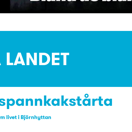
Å LANDET
pannkakstårta
m livet i Björnhyttan