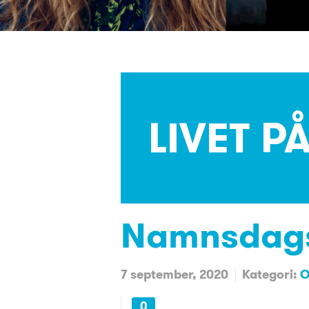
LIVET P
Namnsdags
7 september, 2020
Kategori:
O
0