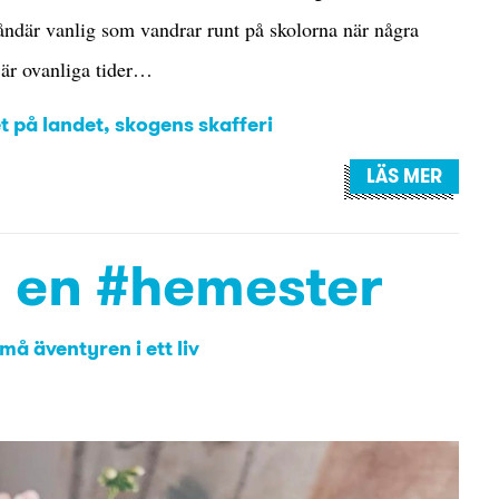
ndär vanlig som vandrar runt på skolorna när några
 är ovanliga tider…
et på landet
,
skogens skafferi
LÄS MER
n en #hemester
å äventyren i ett liv