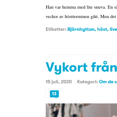
Han var hemma med lite snuva. En så
veckor av höstterminen gått. Men det
Etiketter:
Björnhyttan
,
höst
,
liv
Vykort frå
15 juli, 2020
Kategori:
Om de sm
13