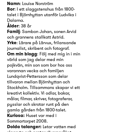
Namn
: Louise Norström
Bor
: I ett slaggstenshus från 1800-
talet i Björnhyttan utanför Ludvika i
Dalarna.
Ålder
: 38 år
Familj
: Sambon Johan, sonen Arvid
och grannens stallkatt Astrid.
Yrke
: Lärare på Lärvux, frilansande
journalist, skribent och fotograf.
Om min blogg
: Följ med mig in i min
värld som jag delar med min
pojkvän, min son som bor hos oss
varannan vecka och familjen
Lundqvist-Pettersson som delar
tillvaron mellan Björnhyttan och
Stockholm. Tillsammans skapar vi ett
kreativt kollektiv. Vi odlar, bakar,
målar, filmar, skriver, fotograferar,
pysslar och skrotar runt på den
gamla gården från 1800-talet.
Kuriosa:
Huset var med i
Sommartorpet 2008.
Dolda talanger:
Letar vatten med