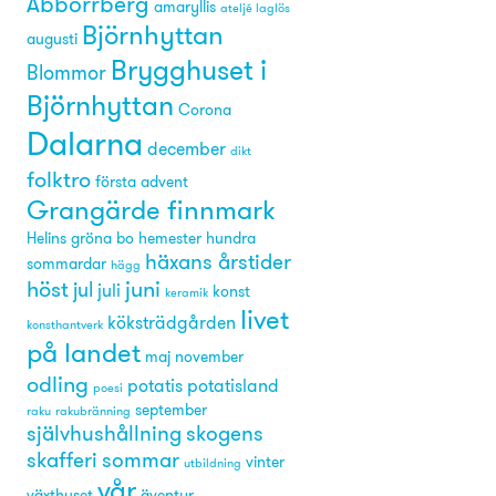
Abborrberg
amaryllis
ateljé laglös
Björnhyttan
augusti
Brygghuset i
Blommor
Björnhyttan
Corona
Dalarna
december
dikt
folktro
första advent
Grangärde finnmark
Helins gröna bo
hemester
hundra
häxans årstider
sommardar
hägg
höst
juni
jul
juli
konst
keramik
livet
köksträdgården
konsthantverk
på landet
maj
november
odling
potatis
potatisland
poesi
september
raku
rakubränning
självhushållning
skogens
skafferi
sommar
vinter
utbildning
vår
växthuset
äventyr