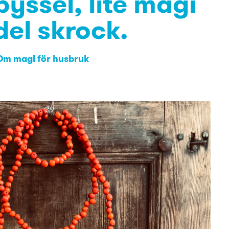
yssel, lite magi
del skrock.
Om magi för husbruk