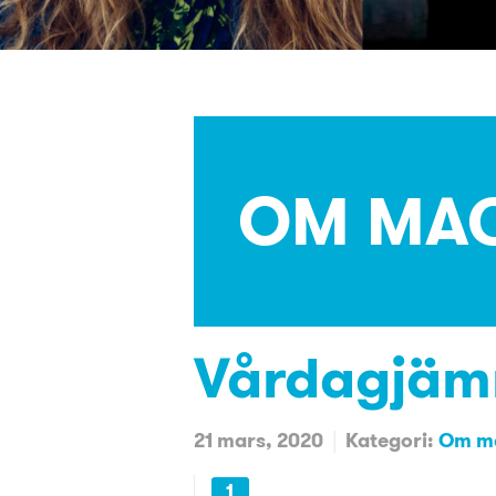
OM MAG
Vårdagjäm
21 mars, 2020
Kategori:
Om ma
1