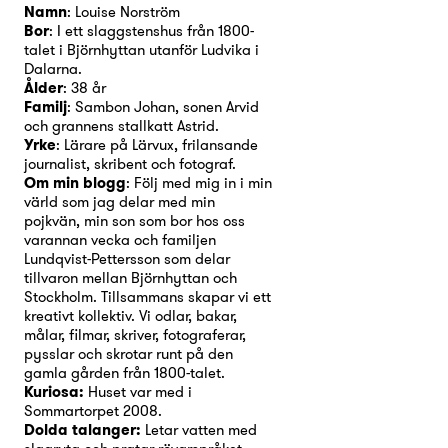
Namn
: Louise Norström
Bor
: I ett slaggstenshus från 1800-
talet i Björnhyttan utanför Ludvika i
Dalarna.
Ålder
: 38 år
Familj
: Sambon Johan, sonen Arvid
och grannens stallkatt Astrid.
Yrke
: Lärare på Lärvux, frilansande
journalist, skribent och fotograf.
Om min blogg
: Följ med mig in i min
värld som jag delar med min
pojkvän, min son som bor hos oss
varannan vecka och familjen
Lundqvist-Pettersson som delar
tillvaron mellan Björnhyttan och
Stockholm. Tillsammans skapar vi ett
kreativt kollektiv. Vi odlar, bakar,
målar, filmar, skriver, fotograferar,
pysslar och skrotar runt på den
gamla gården från 1800-talet.
Kuriosa:
Huset var med i
Sommartorpet 2008.
Dolda talanger:
Letar vatten med