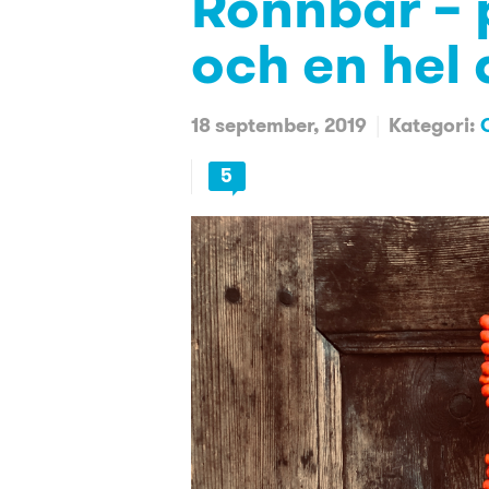
Rönnbär – p
och en hel 
18 september, 2019
Kategori:
5