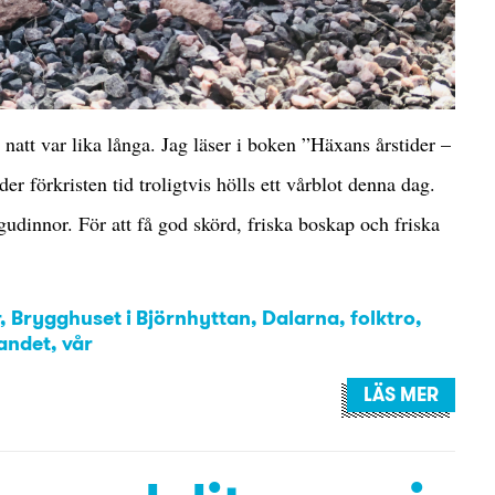
natt var lika långa. Jag läser i boken ”Häxans årstider –
er förkristen tid troligtvis hölls ett vårblot denna dag.
gudinnor. För att få god skörd, friska boskap och friska
,
Brygghuset i Björnhyttan
,
Dalarna
,
folktro
,
landet
,
vår
LÄS MER