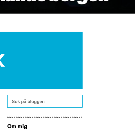
K
Om mig