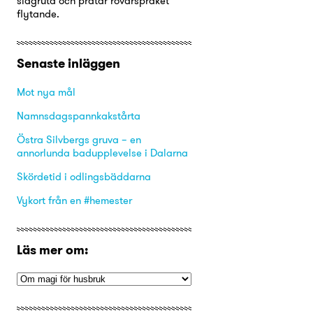
slagruta och pratar rövarspråket
flytande.
Senaste inläggen
Mot nya mål
Namnsdagspannkakstårta
Östra Silvbergs gruva – en
annorlunda badupplevelse i Dalarna
Skördetid i odlingsbäddarna
Vykort från en #hemester
Läs mer om: