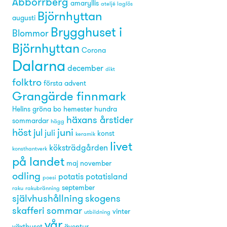
Abborrberg
amaryllis
ateljé laglös
Björnhyttan
augusti
Brygghuset i
Blommor
Björnhyttan
Corona
Dalarna
december
dikt
folktro
första advent
Grangärde finnmark
Helins gröna bo
hemester
hundra
häxans årstider
sommardar
hägg
höst
juni
jul
juli
konst
keramik
livet
köksträdgården
konsthantverk
på landet
maj
november
odling
potatis
potatisland
poesi
september
raku
rakubränning
självhushållning
skogens
skafferi
sommar
vinter
utbildning
vår
växthuset
äventyr