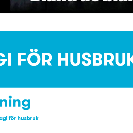
I FÖR HUSBRU
ning
gi för husbruk