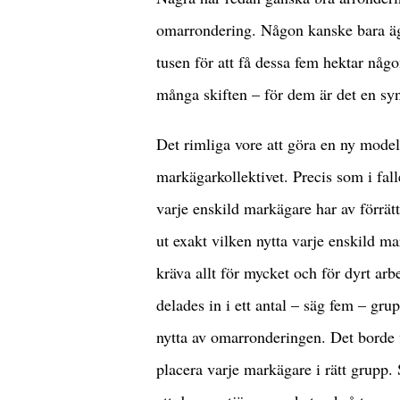
omarrondering. Någon kanske bara äger
tusen för att få dessa fem hektar någ
många skiften – för dem är det en syn
Det rimliga vore att göra en ny mode
markägarkollektivet. Precis som i fall
varje enskild markägare har av förrä
ut exakt vilken nytta varje enskild m
kräva allt för mycket och för dyrt arb
delades in i ett antal – säg fem – g
nytta av omarronderingen. Det borde f
placera varje markägare i rätt grupp