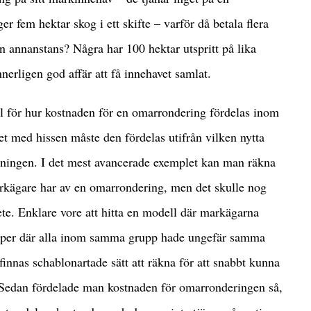
 fem hektar skog i ett skifte – varför då betala flera
on annanstans? Några har 100 hektar utspritt på lika
nerligen god affär att få innehavet samlat.
ll för hur kostnaden för en omarrondering fördelas inom
et med hissen måste den fördelas utifrån vilken nytta
ttningen. I det mest avancerade exemplet kan man räkna
arkägare har av en omarrondering, men det skulle nog
ete. Enklare vore att hitta en modell där markägarna
rupper där alla inom samma grupp hade ungefär samma
innas schablonartade sätt att räkna för att snabbt kunna
. Sedan fördelade man kostnaden för omarronderingen så,