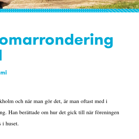
 omarrondering
d
omi
kholm och när man gör det, är man oftast med i
ing. Han berättade om hur det gick till när föreningen
 i huset.