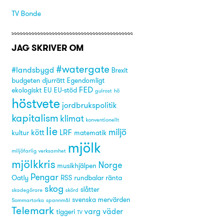
TV Bonde
JAG SKRIVER OM
#watergate
#landsbygd
Brexit
budgeten
djurrätt
Egendomligt
FED
ekologiskt
EU
EU-stöd
gulrost
hö
höstvete
jordbrukspolitik
kapitalism
klimat
konventionellt
lie
miljö
kött
LRF
kultur
matematik
mjölk
miljöfarlig verksamhet
mjölkkris
Norge
musikhjälpen
Pengar
Oatly
RSS
rundbalar
ränta
skog
slåtter
skadegörare
skörd
svenska mervärden
Sommartorka
spannmål
Telemark
varg
väder
tiggeri
TV