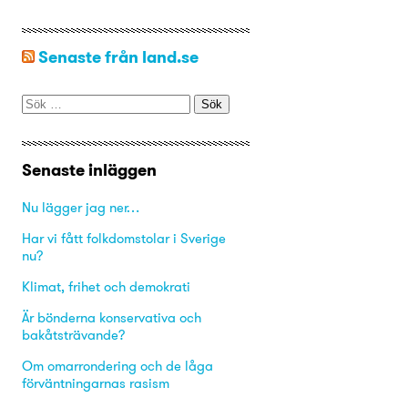
Senaste från land.se
Sök
efter:
Senaste inläggen
Nu lägger jag ner…
Har vi fått folkdomstolar i Sverige
nu?
Klimat, frihet och demokrati
Är bönderna konservativa och
bakåtsträvande?
Om omarrondering och de låga
förväntningarnas rasism