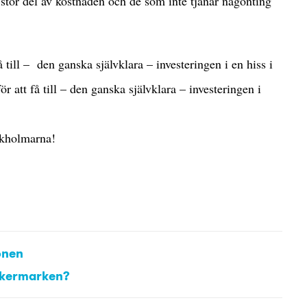
 stor del av kostnaden och de som inte tjänar någonting
 till – den ganska självklara – investeringen i en hiss i
r att få till – den ganska självklara – investeringen i
ckholmarna!
onen
åkermarken?