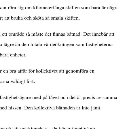
an röra sig om kilometerlånga skiften som bara är några
rt att bruka och sköta så smala skiften.
i ett område så måste det finnas båtnad. Det innebär att
a lägre än den totala värdeökningen som fastigheterna
bara enheter.
r en bra affär för kollektivet att genomföra en
rna väldigt fort.
a fastighetsägare med på tåget och det är precis av samma
ed hissen. Den kollektiva båtnaden är inte jämt
g på sitt markinnehav – de tjänar inget på en