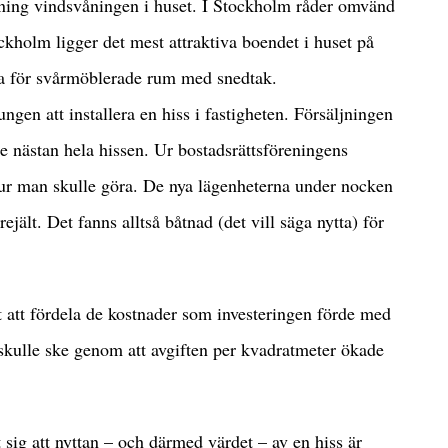
ning vindsvåningen i huset. I Stockholm råder omvänd
ckholm ligger det mest attraktiva boendet i huset på
ra för svårmöblerade rum med snedtak.
ngen att installera en hiss i fastigheten. Försäljningen
e nästan hela hissen. Ur bostadsrättsföreningens
 hur man skulle göra. De nya lägenheterna under nocken
jält. Det fanns alltså båtnad (det vill säga nytta) för
it att fördela de kostnader som investeringen förde med
a skulle ske genom att avgiften per kvadratmeter ökade
 sig att nyttan – och därmed värdet – av en hiss är