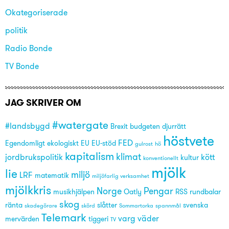
Okategoriserade
politik
Radio Bonde
TV Bonde
JAG SKRIVER OM
#watergate
#landsbygd
Brexit
budgeten
djurrätt
höstvete
FED
Egendomligt
ekologiskt
EU
EU-stöd
gulrost
hö
kapitalism
klimat
jordbrukspolitik
kött
kultur
konventionellt
mjölk
lie
miljö
LRF
matematik
miljöfarlig verksamhet
mjölkkris
Norge
Pengar
musikhjälpen
Oatly
RSS
rundbalar
skog
ränta
slåtter
svenska
skadegörare
skörd
Sommartorka
spannmål
Telemark
varg
väder
mervärden
tiggeri
TV