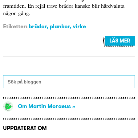
framtiden. En rejäl trave brädor kanske blir hårdvaluta
någon gång.
Etiketter:
brädor
,
plankor
,
virke
LÄS MER
Om Martin Moraeus
UPPDATERAT OM