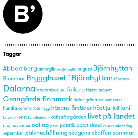
Taggar
Björnhyttan
Abborrberg
amaryllis
augusti
ateljé laglös
Brygghuset i Björnhyttan
Blommor
Corona
Dalarna
folktro
december
första advent
dikt
Grangärde finnmark
Helins gröna bo
hemester
höst
juni
häxans årstider
jul
juli
hundra sommardar
hägg
livet på landet
köksträdgården
konst
keramik
konsthantverk
odling
potatis
potatisland
maj
november
poesi
raku
rakubränning
självhushållning
skogens skafferi
sommar
september