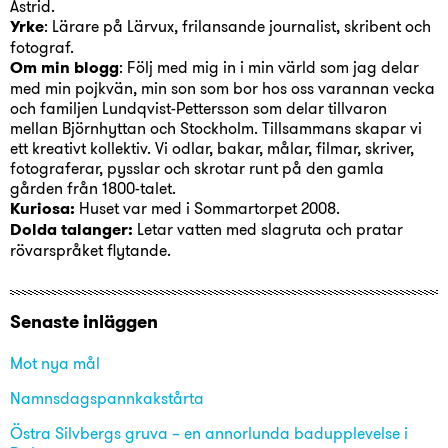
Astrid.
Yrke
: Lärare på Lärvux, frilansande journalist, skribent och
fotograf.
Om min blogg
: Följ med mig in i min värld som jag delar
med min pojkvän, min son som bor hos oss varannan vecka
och familjen Lundqvist-Pettersson som delar tillvaron
mellan Björnhyttan och Stockholm. Tillsammans skapar vi
ett kreativt kollektiv. Vi odlar, bakar, målar, filmar, skriver,
fotograferar, pysslar och skrotar runt på den gamla
gården från 1800-talet.
Kuriosa:
Huset var med i Sommartorpet 2008.
Dolda talanger:
Letar vatten med slagruta och pratar
rövarspråket flytande.
Senaste inläggen
Mot nya mål
Namnsdagspannkakstårta
Östra Silvbergs gruva – en annorlunda badupplevelse i