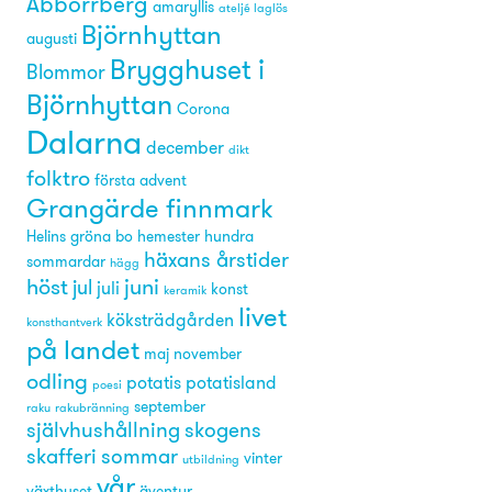
Abborrberg
amaryllis
ateljé laglös
Björnhyttan
augusti
Brygghuset i
Blommor
Björnhyttan
Corona
Dalarna
december
dikt
folktro
första advent
Grangärde finnmark
Helins gröna bo
hemester
hundra
häxans årstider
sommardar
hägg
höst
juni
jul
juli
konst
keramik
livet
köksträdgården
konsthantverk
på landet
maj
november
odling
potatis
potatisland
poesi
september
raku
rakubränning
självhushållning
skogens
skafferi
sommar
vinter
utbildning
vår
växthuset
äventyr