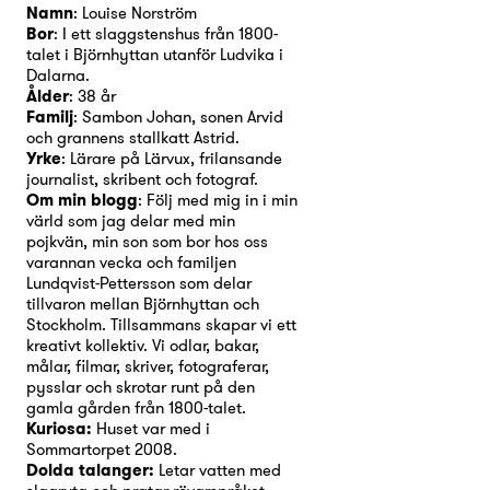
Namn
: Louise Norström
Bor
: I ett slaggstenshus från 1800-
talet i Björnhyttan utanför Ludvika i
Dalarna.
Ålder
: 38 år
Familj
: Sambon Johan, sonen Arvid
och grannens stallkatt Astrid.
Yrke
: Lärare på Lärvux, frilansande
journalist, skribent och fotograf.
Om min blogg
: Följ med mig in i min
värld som jag delar med min
pojkvän, min son som bor hos oss
varannan vecka och familjen
Lundqvist-Pettersson som delar
tillvaron mellan Björnhyttan och
Stockholm. Tillsammans skapar vi ett
kreativt kollektiv. Vi odlar, bakar,
målar, filmar, skriver, fotograferar,
pysslar och skrotar runt på den
gamla gården från 1800-talet.
Kuriosa:
Huset var med i
Sommartorpet 2008.
Dolda talanger:
Letar vatten med