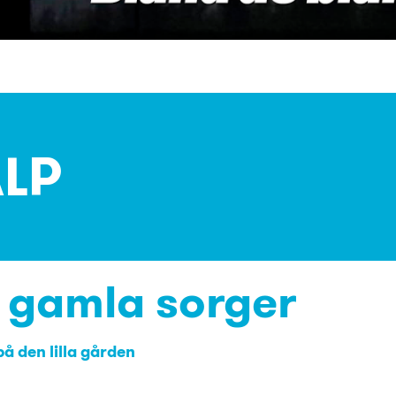
LP
h gamla sorger
på den lilla gården