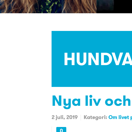
HUNDVA
Nya liv oc
2 juli, 2019
Kategori:
Om livet 
0