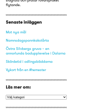
slagruta och pratar rövarspråket
flytande.
Senaste inläggen
Mot nya mål
Namnsdagspannkakstårta
Östra Silvbergs gruva – en
annorlunda badupplevelse i Dalarna
Skördetid i odlingsbäddarna
Vykort från en #hemester
Läs mer om: