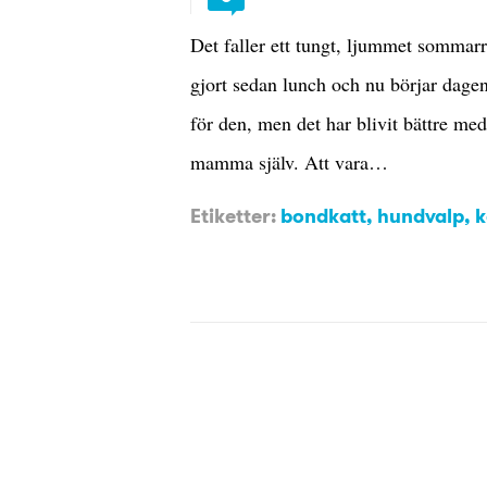
Det faller ett tungt, ljummet sommar
gjort sedan lunch och nu börjar dagen 
för den, men det har blivit bättre me
mamma själv. Att vara…
Etiketter:
bondkatt
,
hundvalp
,
k