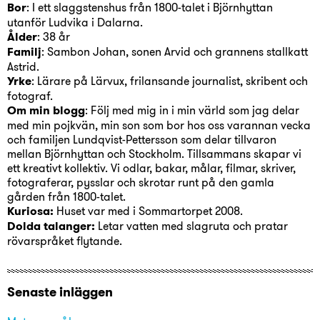
Bor
: I ett slaggstenshus från 1800-talet i Björnhyttan
utanför Ludvika i Dalarna.
Ålder
: 38 år
Familj
: Sambon Johan, sonen Arvid och grannens stallkatt
Astrid.
Yrke
: Lärare på Lärvux, frilansande journalist, skribent och
fotograf.
Om min blogg
: Följ med mig in i min värld som jag delar
med min pojkvän, min son som bor hos oss varannan vecka
och familjen Lundqvist-Pettersson som delar tillvaron
mellan Björnhyttan och Stockholm. Tillsammans skapar vi
ett kreativt kollektiv. Vi odlar, bakar, målar, filmar, skriver,
fotograferar, pysslar och skrotar runt på den gamla
gården från 1800-talet.
Kuriosa:
Huset var med i Sommartorpet 2008.
Dolda talanger:
Letar vatten med slagruta och pratar
rövarspråket flytande.
Senaste inläggen