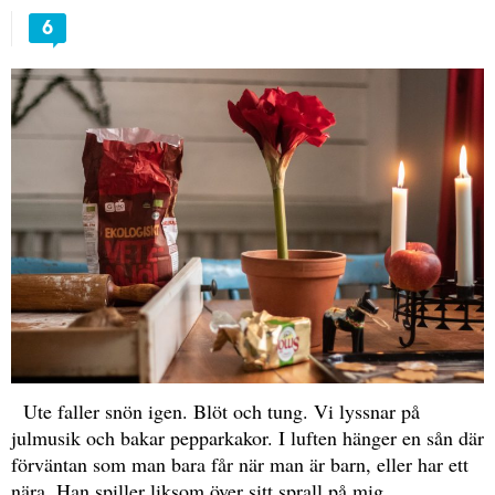
6
Ute faller snön igen. Blöt och tung. Vi lyssnar på
julmusik och bakar pepparkakor. I luften hänger en sån där
förväntan som man bara får när man är barn, eller har ett
nära. Han spiller liksom över sitt sprall på mig.