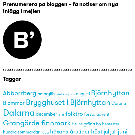
Prenumerera på bloggen – få notiser om nya
inlägg i mejlen
Taggar
Björnhyttan
Abborrberg
amaryllis
augusti
ateljé laglös
Brygghuset i Björnhyttan
Blommor
Corona
Dalarna
folktro
december
första advent
dikt
Grangärde finnmark
Helins gröna bo
hemester
höst
juni
häxans årstider
jul
juli
hundra sommardar
hägg