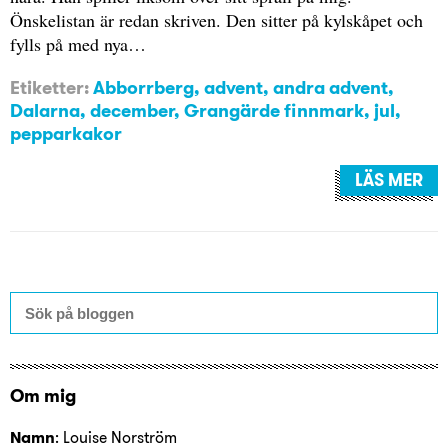
Önskelistan är redan skriven. Den sitter på kylskåpet och
fylls på med nya…
Etiketter:
Abborrberg
,
advent
,
andra advent
,
Dalarna
,
december
,
Grangärde finnmark
,
jul
,
pepparkakor
LÄS MER
Om mig
Namn
: Louise Norström