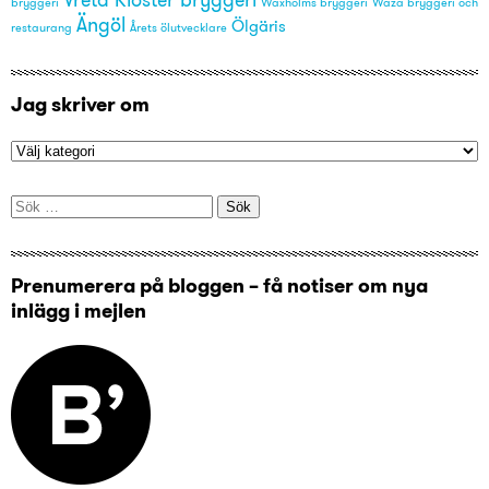
bryggeri
Waxholms bryggeri
Waza bryggeri och
Ängöl
Ölgäris
restaurang
Årets ölutvecklare
Jag skriver om
Sök
efter:
Prenumerera på bloggen – få notiser om nya
inlägg i mejlen