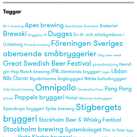
Taggar
Apex brewing
Brekeriet
All in brewing
Beerbliotek
Beernews
Brewski
Dugges
En öl- och whiskymässa i
Brygghus 19
Föreningen Sveriges
Göteborg
Fireside brewery
oberoende småbryggerier
Gbg beer week
Great Swedish Beer Festival
Hernö
gårdsförsäljning
IPA
Lådan
gin
Hop Notch brewing
Jämtlands bryggeri
lager
Nils Oscar
Nynäshamns ångbryggeri
Närke kulturbryggeri
Omnipollo
Pang Pang
Odd Island brewing
Omnipollos Flora
Poppels bryggeri
Portal
pilsner
Sibbarps husbryggeri
Stigbergets
Spendrups bryggeri
Spike brewery
bryggeri
Stockholm Beer & Whisky Festival
Stockholm brewing
Systembolaget
This is how
Vega
Vreta Kloster bryggeri