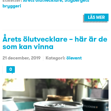
Etiketter:
Årets ölutvecklare
,
Stigbergets
bryggeri
LÄS MER
Årets ölutvecklare – här är de
som kan vinna
21 december, 2019
Kategori:
ölevent
0