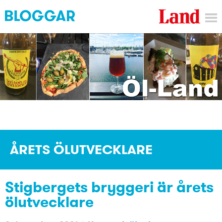
ÅRETS ÖLUTVECKLARE
Stigbergets bryggeri är årets
ölutvecklare