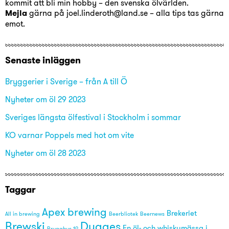
kommit att bli min hobby – den svenska ölvärlden.
Mejla
gärna på joel.linderoth@land.se – alla tips tas gärna
emot.
Senaste inläggen
Bryggerier i Sverige – från A till Ö
Nyheter om öl 29 2023
Sveriges längsta ölfestival i Stockholm i sommar
KO varnar Poppels med hot om vite
Nyheter om öl 28 2023
Taggar
Apex brewing
Brekeriet
All in brewing
Beerbliotek
Beernews
Brewski
Dugges
En öl- och whiskymässa i
Brygghus 19