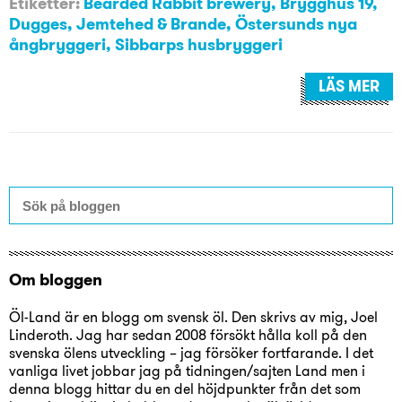
Etiketter:
Bearded Rabbit brewery
,
Brygghus 19
,
Dugges
,
Jemtehed & Brande
,
Östersunds nya
ångbryggeri
,
Sibbarps husbryggeri
LÄS MER
Om bloggen
Öl-Land är en blogg om svensk öl. Den skrivs av mig, Joel
Linderoth. Jag har sedan 2008 försökt hålla koll på den
svenska ölens utveckling – jag försöker fortfarande. I det
vanliga livet jobbar jag på tidningen/sajten Land men i
denna blogg hittar du en del höjdpunkter från det som