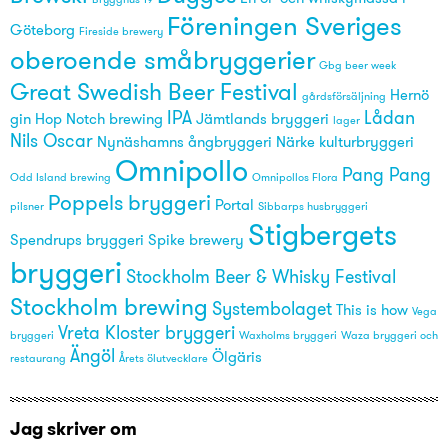
Föreningen Sveriges
Göteborg
Fireside brewery
oberoende småbryggerier
Gbg beer week
Great Swedish Beer Festival
Hernö
gårdsförsäljning
IPA
Lådan
gin
Hop Notch brewing
Jämtlands bryggeri
lager
Nils Oscar
Nynäshamns ångbryggeri
Närke kulturbryggeri
Omnipollo
Pang Pang
Odd Island brewing
Omnipollos Flora
Poppels bryggeri
Portal
pilsner
Sibbarps husbryggeri
Stigbergets
Spendrups bryggeri
Spike brewery
bryggeri
Stockholm Beer & Whisky Festival
Stockholm brewing
Systembolaget
This is how
Vega
Vreta Kloster bryggeri
bryggeri
Waxholms bryggeri
Waza bryggeri och
Ängöl
Ölgäris
restaurang
Årets ölutvecklare
Jag skriver om