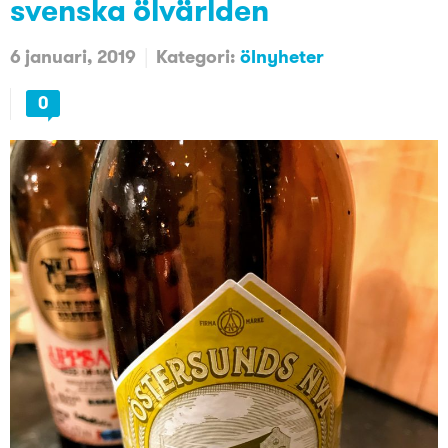
svenska ölvärlden
6 januari, 2019
Kategori:
ölnyheter
0