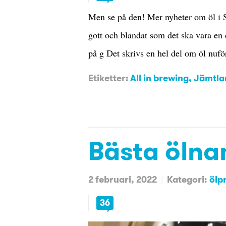
Men se på den! Mer nyheter om öl i S
gott och blandat som det ska vara en 
på g Det skrivs en hel del om öl nu
Etiketter:
All in brewing
,
Jämtla
Bästa ölna
2 februari, 2022
Kategori:
ölp
36