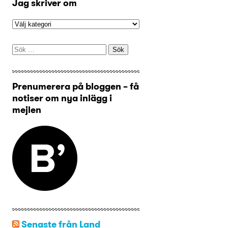
Jag skriver om
Sök
efter:
Prenumerera på bloggen – få
notiser om nya inlägg i
mejlen
Senaste från Land