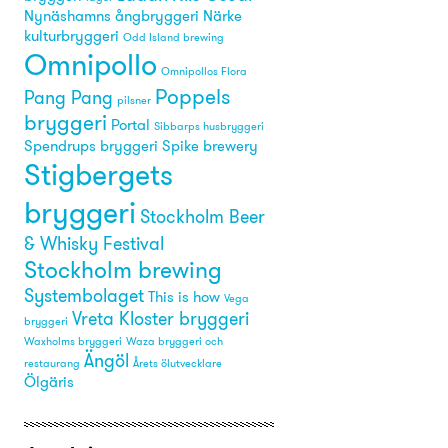
Nynäshamns ångbryggeri
Närke
kulturbryggeri
Odd Island brewing
Omnipollo
Omnipollos Flora
Poppels
Pang Pang
pilsner
bryggeri
Portal
Sibbarps husbryggeri
Spendrups bryggeri
Spike brewery
Stigbergets
bryggeri
Stockholm Beer
& Whisky Festival
Stockholm brewing
Systembolaget
This is how
Vega
Vreta Kloster bryggeri
bryggeri
Waxholms bryggeri
Waza bryggeri och
Ängöl
restaurang
Årets ölutvecklare
Ölgäris