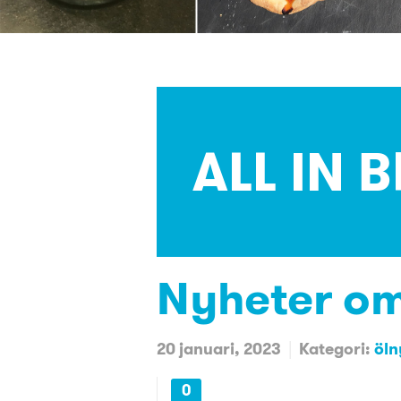
ALL IN
Nyheter om
20 januari, 2023
Kategori:
öln
0