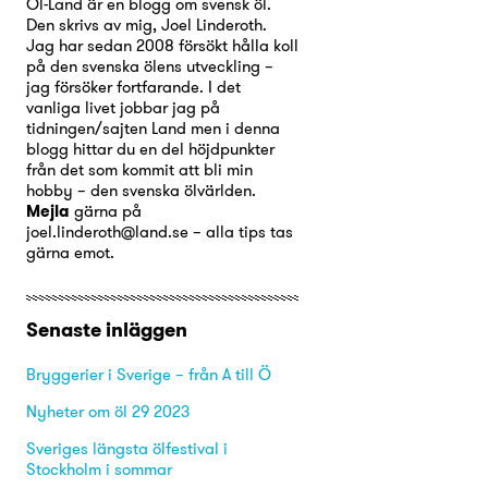
Öl-Land är en blogg om svensk öl.
Den skrivs av mig, Joel Linderoth.
Jag har sedan 2008 försökt hålla koll
på den svenska ölens utveckling –
jag försöker fortfarande. I det
vanliga livet jobbar jag på
tidningen/sajten Land men i denna
blogg hittar du en del höjdpunkter
från det som kommit att bli min
hobby – den svenska ölvärlden.
Mejla
gärna på
joel.linderoth@land.se – alla tips tas
gärna emot.
Senaste inläggen
Bryggerier i Sverige – från A till Ö
Nyheter om öl 29 2023
Sveriges längsta ölfestival i
Stockholm i sommar