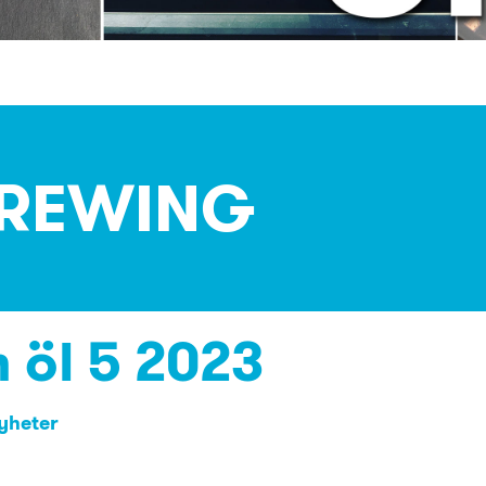
 BREWING
 öl 5 2023
yheter