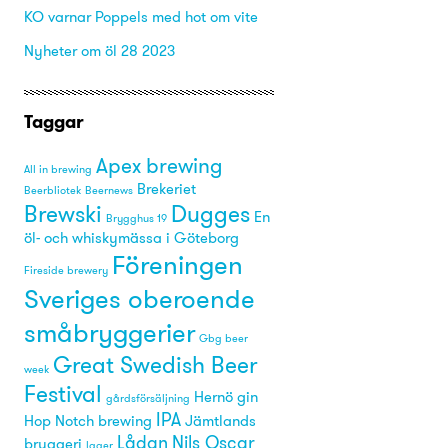
KO varnar Poppels med hot om vite
Nyheter om öl 28 2023
Taggar
Apex brewing
All in brewing
Brekeriet
Beerbliotek
Beernews
Brewski
Dugges
En
Brygghus 19
öl- och whiskymässa i Göteborg
Föreningen
Fireside brewery
Sveriges oberoende
småbryggerier
Gbg beer
Great Swedish Beer
week
Festival
Hernö gin
gårdsförsäljning
IPA
Hop Notch brewing
Jämtlands
Lådan
Nils Oscar
bryggeri
lager