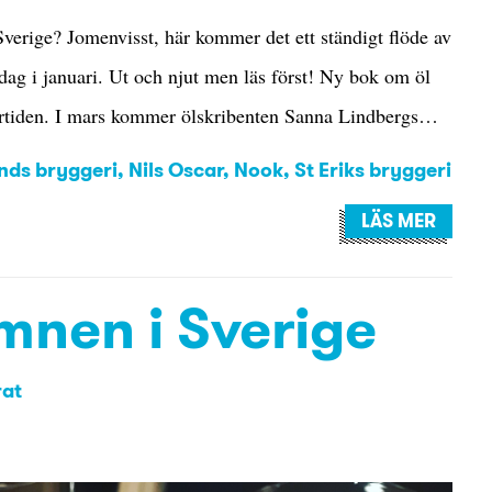
verige? Jomenvisst, här kommer det ett ständigt flöde av
dag i januari. Ut och njut men läs först! Ny bok om öl
förtiden. I mars kommer ölskribenten Sanna Lindbergs…
nds bryggeri
,
Nils Oscar
,
Nook
,
St Eriks bryggeri
LÄS MER
mnen i Sverige
rat