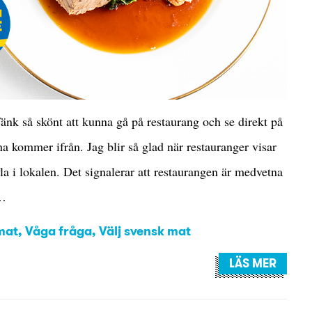
nk så skönt att kunna gå på restaurang och se direkt på
a kommer ifrån. Jag blir så glad när restauranger visar
vla i lokalen. Det signalerar att restaurangen är medvetna
a…
mat
,
Våga fråga
,
Välj svensk mat
LÄS MER