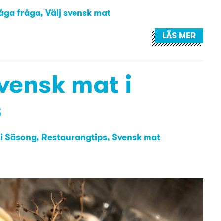
åga fråga
,
Välj svensk mat
LÄS MER
vensk mat i
s
i Säsong
Restaurangtips
Svensk mat