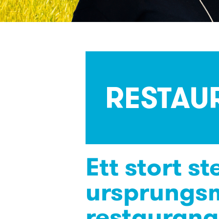
RESTAU
Ett stort st
ursprungs
restaurang