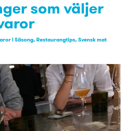
nger som väljer
varor
aror i Säsong
Restaurangtips
Svensk mat