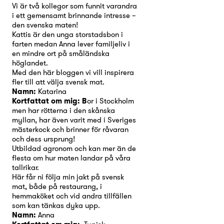
Vi är två kollegor som funnit varandra
i ett gemensamt brinnande intresse –
den svenska maten!
Kattis är den unga storstadsbon i
farten medan Anna lever familjeliv i
en mindre ort på småländska
höglandet.
Med den här bloggen vi vill inspirera
fler till att välja svensk mat.
Namn:
Katarina
Kortfattat om mig: B
or i Stockholm
men har rötterna i den skånska
myllan, har även varit med i Sveriges
mästerkock och brinner för råvaran
och dess ursprung!
Utbildad agronom och kan mer än de
flesta om hur maten landar på våra
tallrikar.
Här får ni följa min jakt på svensk
mat, både på restaurang, i
hemmaköket och vid andra tillfällen
som kan tänkas dyka upp.
Namn:
Anna