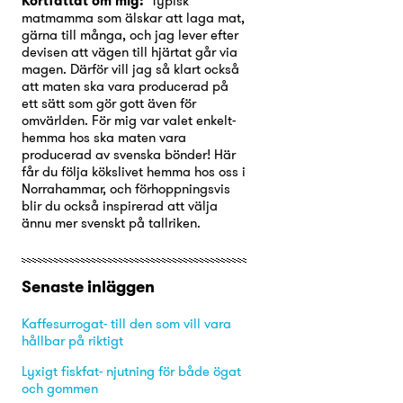
Kortfattat om mig:
Typisk
matmamma som älskar att laga mat,
gärna till många, och jag lever efter
devisen att vägen till hjärtat går via
magen. Därför vill jag så klart också
att maten ska vara producerad på
ett sätt som gör gott även för
omvärlden. För mig var valet enkelt-
hemma hos ska maten vara
producerad av svenska bönder! Här
får du följa kökslivet hemma hos oss i
Norrahammar, och förhoppningsvis
blir du också inspirerad att välja
ännu mer svenskt på tallriken.
Senaste inläggen
Kaffesurrogat- till den som vill vara
hållbar på riktigt
Lyxigt fiskfat- njutning för både ögat
och gommen