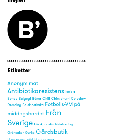
Etiketter
Anonym mat
Antibiotikaresistens
baka
Bonde
Bulgogi
Bönor
Chili
Chimichurri
Coleslaw
Fotbolls-VM på
Dressing
Falsk ostkaka
Från
middagsbordet
Sverige
Färskpotatis
födelsedag
Gårdsbutik
Grönsaker
Gurka
Hamburgarbröd
Hamburgare