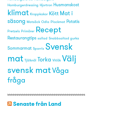
Husmanskost
Hamburgerdressing
Hjortron
klimat
Mat i
Kött
Kroppkakor
säsong
Potatis
Matsäck
Odla
Plockmat
Recept
Pretzels
Primörer
Restaurangtips
sallad
Snabbsaltad gurka
Svensk
Sommarmat
Sparris
mat
Välj
Torka
Tjälknöl
Vitlök
svensk mat
Våga
fråga
Senaste från Land