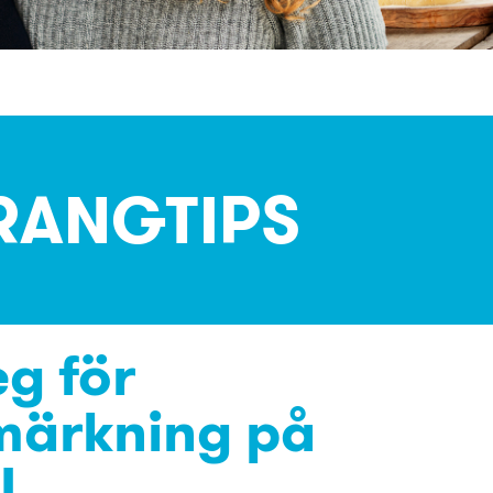
RANGTIPS
eg för
märkning på
!