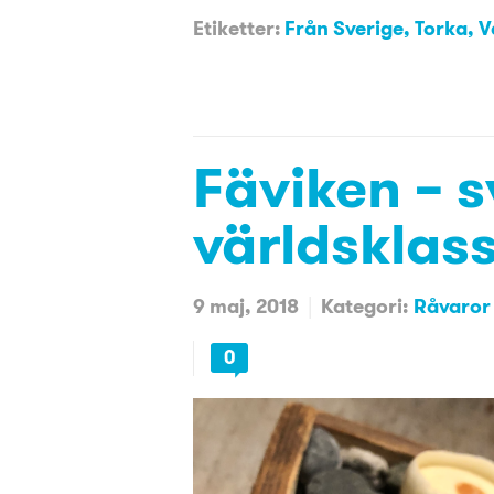
Etiketter:
Från Sverige
,
Torka
,
V
Fäviken – s
världsklas
9 maj, 2018
Kategori:
Råvaror 
0