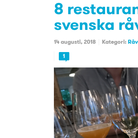
8 restaura
svenska rå
14 augusti, 2018
Kategori:
Råv
1