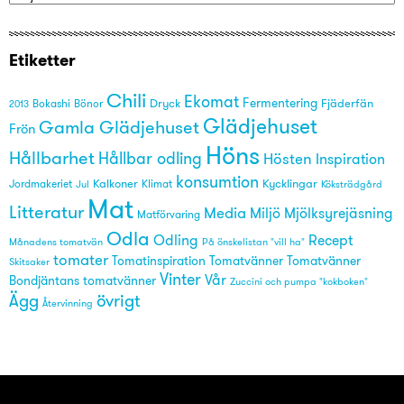
Etiketter
Chili
Ekomat
Fermentering
Dryck
Fjäderfän
Bönor
2013
Bokashi
Glädjehuset
Gamla Glädjehuset
Frön
Höns
Hållbarhet
Hållbar odling
Hösten
Inspiration
konsumtion
Kalkoner
Kycklingar
Jordmakeriet
Klimat
Köksträdgård
Jul
Mat
Litteratur
Media
Miljö
Mjölksyrejäsning
Matförvaring
Odla
Odling
Recept
På önskelistan "vill ha"
Månadens tomatvän
tomater
Tomatinspiration
Tomatvänner
Tomatvänner
Skitsaker
Vinter
Vår
Bondjäntans tomatvänner
Zuccini och pumpa "kokboken"
övrigt
Ägg
Återvinning