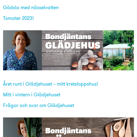
Gödsla med nässelvatten
Tomater 2023!
Året runt i Glädjehuset – mitt kretsloppshus!
Mitt i vintern i Glädjehuset
Frågor och svar om Glädjehuset