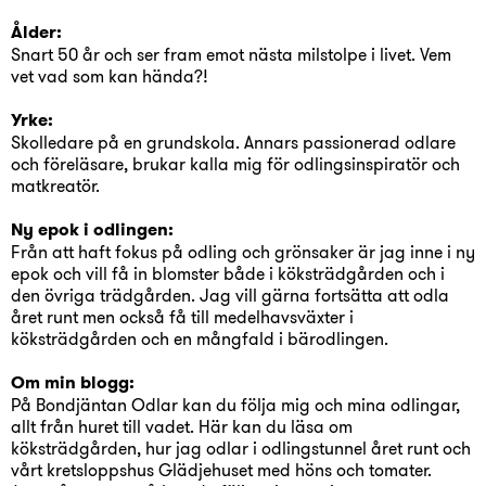
Ålder:
Snart 50 år och ser fram emot nästa milstolpe i livet. Vem
vet vad som kan hända?!
Yrke:
Skolledare på en grundskola. Annars passionerad odlare
och föreläsare, brukar kalla mig för odlingsinspiratör och
matkreatör.
Ny epok i odlingen:
Från att haft fokus på odling och grönsaker är jag inne i ny
epok och vill få in blomster både i köksträdgården och i
den övriga trädgården. Jag vill gärna fortsätta att odla
året runt men också få till medelhavsväxter i
köksträdgården och en mångfald i bärodlingen.
Om min blogg:
På Bondjäntan Odlar kan du följa mig och mina odlingar,
allt från huret till vadet. Här kan du läsa om
köksträdgården, hur jag odlar i odlingstunnel året runt och
vårt kretsloppshus Glädjehuset med höns och tomater.