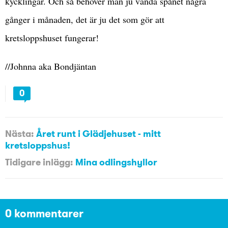
kycklingar. Och så behöver man ju vända spånet några
gånger i månaden, det är ju det som gör att
kretsloppshuset fungerar!
//Johnna aka Bondjäntan
0
Nästa:
Året runt i Glädjehuset - mitt
kretsloppshus!
Tidigare inlägg:
Mina odlingshyllor
0 kommentarer