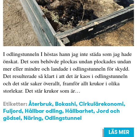
I odlingstunneln I höstas hann jag inte städa som jag hade
önskat. Det som behövde plockas undan plockades undan
mer eller mindre och landade i odlingstunneln för skydd.
Det resulterade så klart i att det är kaos i odlingstunneln
och det står saker överallt, framför allt krukor i olika
storlekar. Det står krukor som är…
Etiketter:
Återbruk
,
Bokashi
,
Cirkulärekonomi
,
Fuljord
,
Hållbar odling
,
Hållbarhet
,
Jord och
gödsel
,
Näring
,
Odlingstunnel
LÄS MER