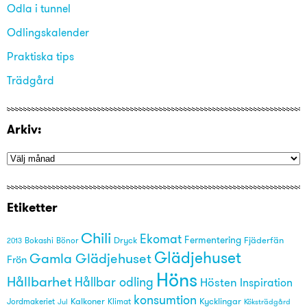
Odla i tunnel
Odlingskalender
Praktiska tips
Trädgård
Arkiv:
Etiketter
Chili
Ekomat
Fermentering
Dryck
Fjäderfän
Bönor
2013
Bokashi
Glädjehuset
Gamla Glädjehuset
Frön
Höns
Hållbarhet
Hållbar odling
Hösten
Inspiration
konsumtion
Kalkoner
Kycklingar
Jordmakeriet
Klimat
Köksträdgård
Jul