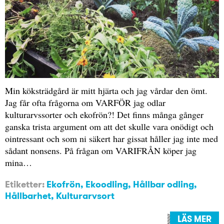
Min köksträdgård är mitt hjärta och jag vårdar den ömt.
Jag får ofta frågorna om VARFÖR jag odlar
kulturarvssorter och ekofrön?! Det finns många gånger
ganska trista argument om att det skulle vara onödigt och
ointressant och som ni säkert har gissat håller jag inte med
sådant nonsens. På frågan om VARIFRÅN köper jag
mina…
Etiketter:
Ekofrön
,
Ekoodling
,
Hållbar odling
,
Hållbarhet
,
Kulturarvsort
LÄS MER