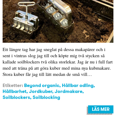
Ett längre tag har jag sneglat på dessa makapärer och i
sent i vintras slog jag till och köpte mig två stycken så
kallade soilblockers två olika storlekar. Jag är nu i full fart
med att träna på att göra kuber med mina nya kubmakare.
Stora kuber får jag till lätt medan de små vill…
Etiketter:
Beyond organic
,
Hållbar odling
,
Hållbarhet
,
Jordkuber
,
Jordmakare
,
Soilblockers
,
Soilblocking
LÄS MER