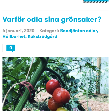
Varför odla sina grönsaker?
6 januari, 2020
Kategori:
Bondjäntan odlar
Hållbarhet
Köksträdgård
0