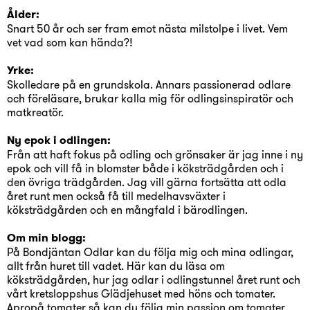
Ålder:
Snart 50 år och ser fram emot nästa milstolpe i livet. Vem
vet vad som kan hända?!
Yrke:
Skolledare på en grundskola. Annars passionerad odlare
och föreläsare, brukar kalla mig för odlingsinspiratör och
matkreatör.
Ny epok i odlingen:
Från att haft fokus på odling och grönsaker är jag inne i ny
epok och vill få in blomster både i köksträdgården och i
den övriga trädgården. Jag vill gärna fortsätta att odla
året runt men också få till medelhavsväxter i
köksträdgården och en mångfald i bärodlingen.
Om min blogg:
På Bondjäntan Odlar kan du följa mig och mina odlingar,
allt från huret till vadet. Här kan du läsa om
köksträdgården, hur jag odlar i odlingstunnel året runt och
vårt kretsloppshus Glädjehuset med höns och tomater.
Apropå tomater så kan du följa min passion om tomater