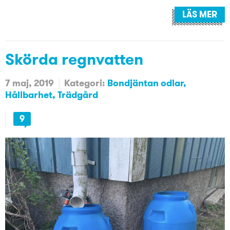
LÄS MER
Skörda regnvatten
7 maj, 2019
Kategori:
Bondjäntan odlar
Hållbarhet
Trädgård
9