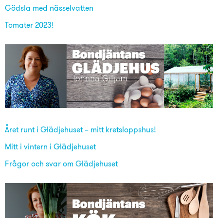
Gödsla med nässelvatten
Tomater 2023!
Året runt i Glädjehuset – mitt kretsloppshus!
Mitt i vintern i Glädjehuset
Frågor och svar om Glädjehuset