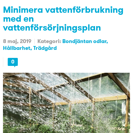
Minimera vattenförbrukning
med en
vattenförsörjningsplan
8 maj, 2019
Kategori:
Bondjäntan odlar
Hållbarhet
Trädgård
0