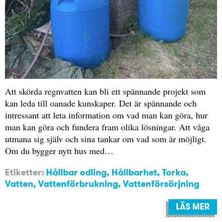
Att skörda regnvatten kan bli ett spännande projekt som
kan leda till oanade kunskaper. Det är spännande och
intressant att leta information om vad man kan göra, hur
man kan göra och fundera fram olika lösningar. Att våga
utmana sig själv och sina tankar om vad som är möjligt.
Om du bygger nytt hus med…
Etiketter:
Hållbar odling
,
Hållbarhet
,
Torka
,
Vatten
,
Vattenförbrukning
,
Vattenförsörjning
LÄS MER