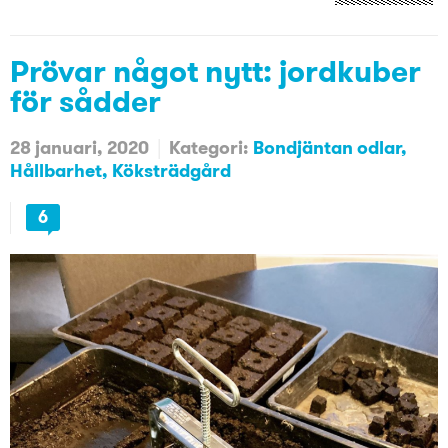
Prövar något nytt: jordkuber
för sådder
28 januari, 2020
Kategori:
Bondjäntan odlar
Hållbarhet
Köksträdgård
6