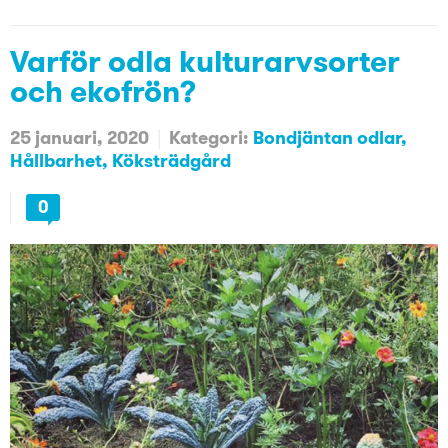
Varför odla kulturarvsorter
och ekofrön?
25 januari, 2020
Kategori:
Bondjäntan odlar
Hållbarhet
Köksträdgård
0