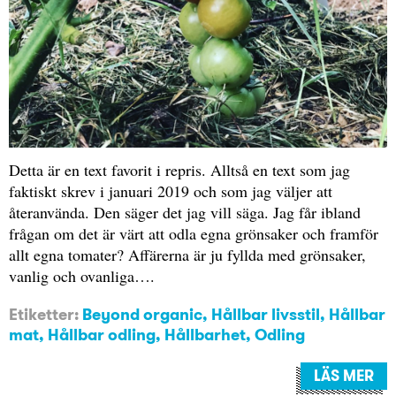
Detta är en text favorit i repris. Alltså en text som jag
faktiskt skrev i januari 2019 och som jag väljer att
återanvända. Den säger det jag vill säga. Jag får ibland
frågan om det är värt att odla egna grönsaker och framför
allt egna tomater? Affärerna är ju fyllda med grönsaker,
vanlig och ovanliga….
Etiketter:
Beyond organic
,
Hållbar livsstil
,
Hållbar
mat
,
Hållbar odling
,
Hållbarhet
,
Odling
LÄS MER