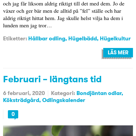
och jag får liksom aldrig riktigt till det med dem. Jo de
växer och ger bär men de alltid på ”fel” ställe och har
aldrig riktigt hittat hem. Jag skulle helst vilja ha dem i
lunden men jag tror…
Etiketter:
Hållbar odling
,
Hügelbädd
,
Hügelkultur
LÄS MER
Februari – längtans tid
6 februari, 2020
Kategori:
Bondjäntan odlar
Köksträdgård
Odlingskalender
0