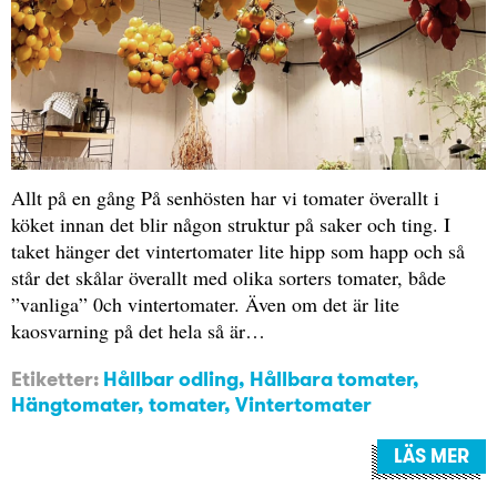
Allt på en gång På senhösten har vi tomater överallt i
köket innan det blir någon struktur på saker och ting. I
taket hänger det vintertomater lite hipp som happ och så
står det skålar överallt med olika sorters tomater, både
”vanliga” 0ch vintertomater. Även om det är lite
kaosvarning på det hela så är…
Etiketter:
Hållbar odling
,
Hållbara tomater
,
Hängtomater
,
tomater
,
Vintertomater
LÄS MER