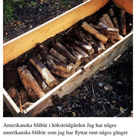
Amerikanska blåbär i köksträdgården Jag har några
amerikanska blåbär som jag har flyttat runt några gånger