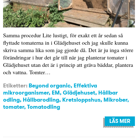
Samma procedur Lite lustigt, för exakt ett år sedan så
flyttade tomaterna in i Glädjehuset och jag skulle kunna
skriva samma lika som jag gjorde då. Det är ju inga större
förändringar i hur det går till när jag planterar tomater i
Glädjehuset utan det är i princip att gräva bäddar, plantera
och vattna. Tomter…
Etiketter:
Beyond organic
,
Effektiva
mikroorganismer
,
EM
,
Glädjehuset
,
Hållbar
odling
,
Hållbarodling
,
Kretsloppshus
,
Mikrober
,
tomater
,
Tomatodling
LÄS MER