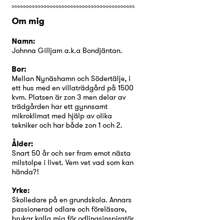
Om mig
Namn:
Johnna Gilljam a.k.a Bondjäntan.
Bor:
Mellan Nynäshamn och Södertälje, i
ett hus med en villaträdgård på 1500
kvm. Platsen är zon 3 men delar av
trädgården har ett gynnsamt
mikroklimat med hjälp av olika
tekniker och har både zon 1 och 2.
Ålder:
Snart 50 år och ser fram emot nästa
milstolpe i livet. Vem vet vad som kan
hända?!
Yrke:
Skolledare på en grundskola. Annars
passionerad odlare och föreläsare,
brukar kalla mig för odlingsinspiratör