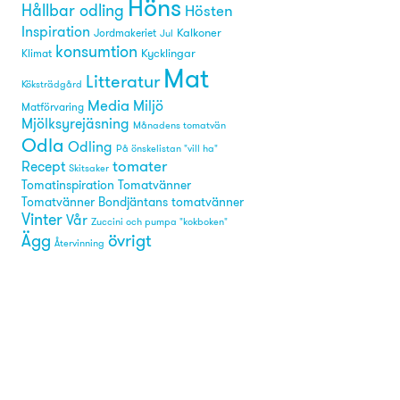
Höns
Hållbar odling
Hösten
Inspiration
Kalkoner
Jordmakeriet
Jul
konsumtion
Kycklingar
Klimat
Mat
Litteratur
Köksträdgård
Media
Miljö
Matförvaring
Mjölksyrejäsning
Månadens tomatvän
Odla
Odling
På önskelistan "vill ha"
tomater
Recept
Skitsaker
Tomatinspiration
Tomatvänner
Tomatvänner Bondjäntans tomatvänner
Vinter
Vår
Zuccini och pumpa "kokboken"
övrigt
Ägg
Återvinning