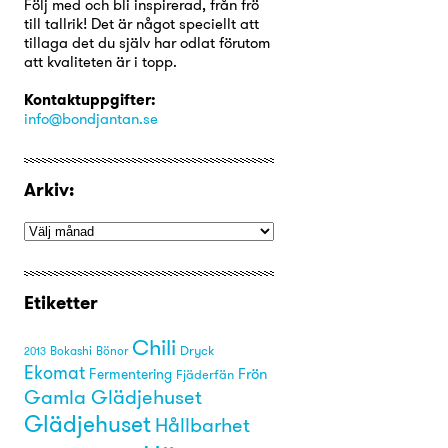
Följ med och bli inspirerad, från frö
till tallrik! Det är något speciellt att
tillaga det du själv har odlat förutom
att kvaliteten är i topp.
Kontaktuppgifter:
info@bondjantan.se
Arkiv:
Etiketter
Chili
Dryck
Bönor
2013
Bokashi
Ekomat
Frön
Fermentering
Fjäderfän
Gamla Glädjehuset
Glädjehuset
Hållbarhet