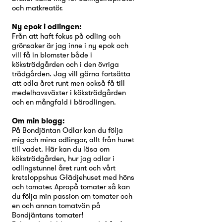
och matkreatör.
Ny epok i odlingen:
Från att haft fokus på odling och
grönsaker är jag inne i ny epok och
vill få in blomster både i
köksträdgården och i den övriga
trädgården. Jag vill gärna fortsätta
att odla året runt men också få till
medelhavsväxter i köksträdgården
och en mångfald i bärodlingen.
Om min blogg:
På Bondjäntan Odlar kan du följa
mig och mina odlingar, allt från huret
till vadet. Här kan du läsa om
köksträdgården, hur jag odlar i
odlingstunnel året runt och vårt
kretsloppshus Glädjehuset med höns
och tomater. Apropå tomater så kan
du följa min passion om tomater och
en och annan tomatvän på
Bondjäntans tomater!