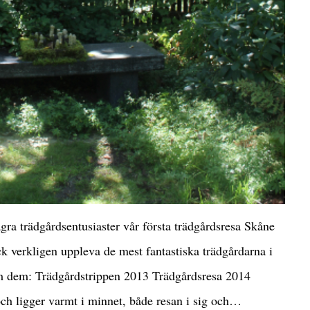
gra trädgårdsentusiaster vår första trädgårdsresa Skåne
ck verkligen uppleva de mest fantastiska trädgårdarna i
om dem: Trädgårdstrippen 2013 Trädgårdsresa 2014
och ligger varmt i minnet, både resan i sig och…