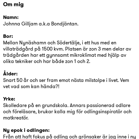
Om mig
Namn:
Johnna Gilljam a.k.a Bondjäntan.
Bor:
Mellan Nynäshamn och Södertälje, i ett hus med en
villaträdgård på 1500 kvm. Platsen är zon 3 men delar av
trädgården har ett gynnsamt mikroklimat med hjälp av
olika tekniker och har både zon 1 och 2.
Ålder:
Snart 50 år och ser fram emot nästa milstolpe i livet. Vem
vet vad som kan hända?!
Yrke:
Skolledare på en grundskola. Annars passionerad odlare
och föreläsare, brukar kalla mig för odlingsinspiratör och
matkreatör.
Ny epok i odlingen:
Från att haft fokus på odling och grönsaker är jag inne i ny