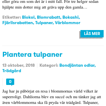
eller göra om som det är i mitt fall. För tre helger sedan
hjälpte min dotter mig att gräva upp den gamla…
Etiketter:
Biokol
,
Blomrabatt
,
Bokashi
,
Fjärilsrabatten
,
Tulpaner
,
Vårblommor
LÄS MER
Plantera tulpaner
13 oktober, 2018
Kategori:
Bondjäntan odlar
Trädgård
0
Jag har ju påbörjat en resa i blommornas värld vilket är
superroligt. Dahliorna blev en succé och nu tänker jag att
även vårblommorna ska få pryda vår trädgård. Tulpaner,