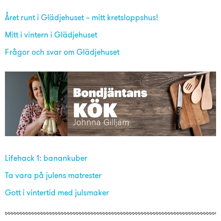
Året runt i Glädjehuset – mitt kretsloppshus!
Mitt i vintern i Glädjehuset
Frågor och svar om Glädjehuset
Lifehack 1: banankuber
Ta vara på julens matrester
Gott i vintertid med julsmaker