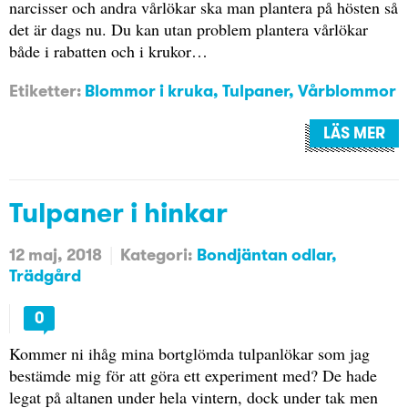
narcisser och andra vårlökar ska man plantera på hösten så
det är dags nu. Du kan utan problem plantera vårlökar
både i rabatten och i krukor…
Etiketter:
Blommor i kruka
,
Tulpaner
,
Vårblommor
LÄS MER
Tulpaner i hinkar
12 maj, 2018
Kategori:
Bondjäntan odlar
Trädgård
0
Kommer ni ihåg mina bortglömda tulpanlökar som jag
bestämde mig för att göra ett experiment med? De hade
legat på altanen under hela vintern, dock under tak men