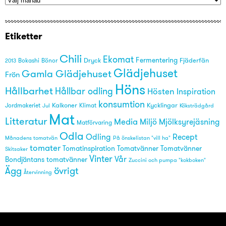
Etiketter
Chili
Ekomat
Fermentering
Dryck
Fjäderfän
Bönor
2013
Bokashi
Glädjehuset
Gamla Glädjehuset
Frön
Höns
Hållbarhet
Hållbar odling
Hösten
Inspiration
konsumtion
Kalkoner
Kycklingar
Jordmakeriet
Klimat
Köksträdgård
Jul
Mat
Litteratur
Media
Miljö
Mjölksyrejäsning
Matförvaring
Odla
Odling
Recept
På önskelistan "vill ha"
Månadens tomatvän
tomater
Tomatinspiration
Tomatvänner
Tomatvänner
Skitsaker
Vinter
Vår
Bondjäntans tomatvänner
Zuccini och pumpa "kokboken"
övrigt
Ägg
Återvinning