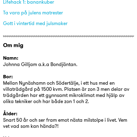
Lifehack 1: banankuber
Ta vara på julens matrester
Gott i vintertid med julsmaker
Om mig
Namn:
Johnna Gilljam a.k.a Bondjäntan.
Bor:
Mellan Nynäshamn och Södertälje, i ett hus med en
villaträdgård på 1500 kvm. Platsen är zon 3 men delar av
trädgården har ett gynnsamt mikroklimat med hjälp av
olika tekniker och har både zon 1 och 2.
Ålder:
Snart 50 år och ser fram emot nästa milstolpe i livet. Vem
vet vad som kan hända?!