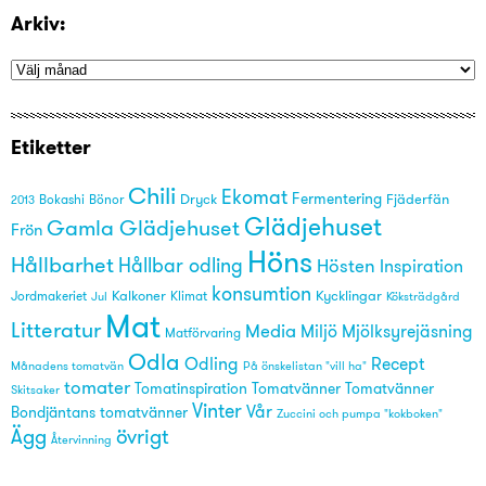
Arkiv:
Etiketter
Chili
Ekomat
Fermentering
Dryck
Fjäderfän
Bönor
2013
Bokashi
Glädjehuset
Gamla Glädjehuset
Frön
Höns
Hållbarhet
Hållbar odling
Hösten
Inspiration
konsumtion
Kalkoner
Kycklingar
Jordmakeriet
Klimat
Köksträdgård
Jul
Mat
Litteratur
Media
Miljö
Mjölksyrejäsning
Matförvaring
Odla
Odling
Recept
På önskelistan "vill ha"
Månadens tomatvän
tomater
Tomatinspiration
Tomatvänner
Tomatvänner
Skitsaker
Vinter
Vår
Bondjäntans tomatvänner
Zuccini och pumpa "kokboken"
övrigt
Ägg
Återvinning