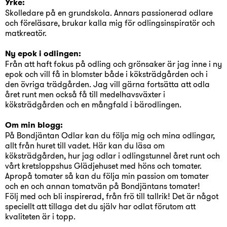
Yrke:
Skolledare på en grundskola. Annars passionerad odlare
och föreläsare, brukar kalla mig för odlingsinspiratör och
matkreatör.
Ny epok i odlingen:
Från att haft fokus på odling och grönsaker är jag inne i ny
epok och vill få in blomster både i köksträdgården och i
den övriga trädgården. Jag vill gärna fortsätta att odla
året runt men också få till medelhavsväxter i
köksträdgården och en mångfald i bärodlingen.
Om min blogg:
På Bondjäntan Odlar kan du följa mig och mina odlingar,
allt från huret till vadet. Här kan du läsa om
köksträdgården, hur jag odlar i odlingstunnel året runt och
vårt kretsloppshus Glädjehuset med höns och tomater.
Apropå tomater så kan du följa min passion om tomater
och en och annan tomatvän på Bondjäntans tomater!
Följ med och bli inspirerad, från frö till tallrik! Det är något
speciellt att tillaga det du själv har odlat förutom att
kvaliteten är i topp.