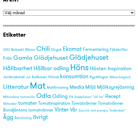
Etiketter
Chili
Ekomat
Fermentering
Dryck
Fjäderfän
Bönor
2013
Bokashi
Glädjehuset
Gamla Glädjehuset
Frön
Höns
Hållbarhet
Hållbar odling
Hösten
Inspiration
konsumtion
Kalkoner
Kycklingar
Jordmakeriet
Klimat
Köksträdgård
Jul
Mat
Litteratur
Media
Miljö
Mjölksyrejäsning
Matförvaring
Odla
Odling
Recept
På önskelistan "vill ha"
Månadens tomatvän
tomater
Tomatinspiration
Tomatvänner
Tomatvänner
Skitsaker
Vinter
Vår
Bondjäntans tomatvänner
Zuccini och pumpa "kokboken"
övrigt
Ägg
Återvinning