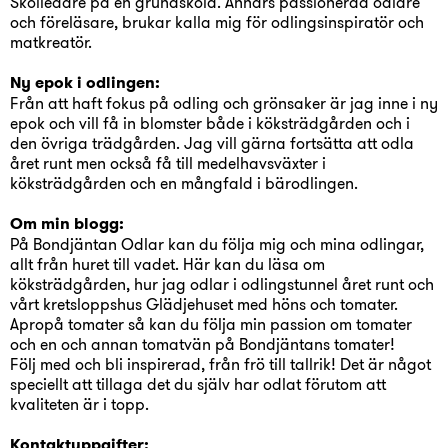
Skolledare på en grundskola. Annars passionerad odlare
och föreläsare, brukar kalla mig för odlingsinspiratör och
matkreatör.
Ny epok i odlingen:
Från att haft fokus på odling och grönsaker är jag inne i ny
epok och vill få in blomster både i köksträdgården och i
den övriga trädgården. Jag vill gärna fortsätta att odla
året runt men också få till medelhavsväxter i
köksträdgården och en mångfald i bärodlingen.
Om min blogg:
På Bondjäntan Odlar kan du följa mig och mina odlingar,
allt från huret till vadet. Här kan du läsa om
köksträdgården, hur jag odlar i odlingstunnel året runt och
vårt kretsloppshus Glädjehuset med höns och tomater.
Apropå tomater så kan du följa min passion om tomater
och en och annan tomatvän på Bondjäntans tomater!
Följ med och bli inspirerad, från frö till tallrik! Det är något
speciellt att tillaga det du själv har odlat förutom att
kvaliteten är i topp.
Kontaktuppgifter: