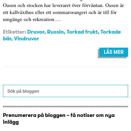
Oasen och stocken har leveraret över förväntan. Oasen är
ett kallväxthus eller ett sommarorangeri och är till för
umgänge och rekreation….
Etiketter:
Druvor
,
Russin
,
Torkad frukt
,
Torkade
bär
,
Vindruvor
LÄS MER
Prenumerera på bloggen – få notiser om nya
inlägg