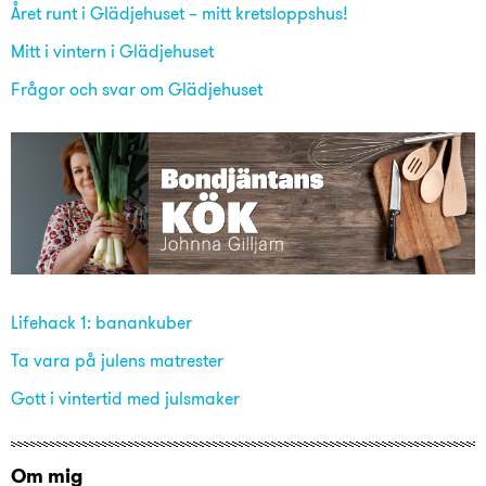
Året runt i Glädjehuset – mitt kretsloppshus!
Mitt i vintern i Glädjehuset
Frågor och svar om Glädjehuset
Lifehack 1: banankuber
Ta vara på julens matrester
Gott i vintertid med julsmaker
Om mig