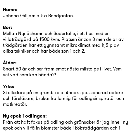
Namn:
Johnna Gilljam a.k.a Bondjäntan.
Bor:
Mellan Nynäshamn och Södertälje, i ett hus med en
villaträdgård på 1500 kvm. Platsen är zon 3 men delar av
trädgården har ett gynnsamt mikroklimat med hjälp av
olika tekniker och har både zon 1 och 2.
Ålder:
Snart 50 år och ser fram emot nästa milstolpe i livet. Vem
vet vad som kan hända?!
Yrke:
Skolledare på en grundskola. Annars passionerad odlare
och föreläsare, brukar kalla mig för odlingsinspiratör och
matkreatör.
Ny epok i odlingen:
Från att haft fokus på odling och grönsaker är jag inne i ny
epok och vill få in blomster både i köksträdgården och i