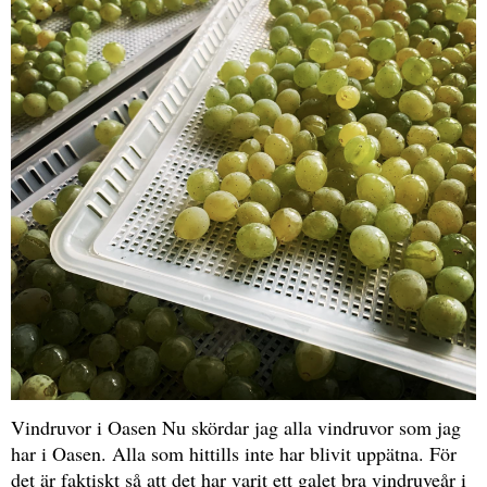
Vindruvor i Oasen Nu skördar jag alla vindruvor som jag
har i Oasen. Alla som hittills inte har blivit uppätna. För
det är faktiskt så att det har varit ett galet bra vindruveår i