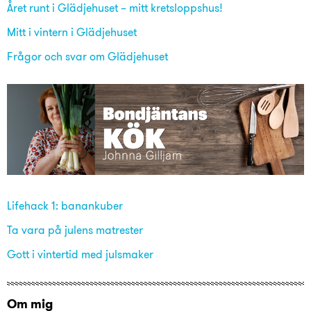
Året runt i Glädjehuset – mitt kretsloppshus!
Mitt i vintern i Glädjehuset
Frågor och svar om Glädjehuset
Lifehack 1: banankuber
Ta vara på julens matrester
Gott i vintertid med julsmaker
Om mig