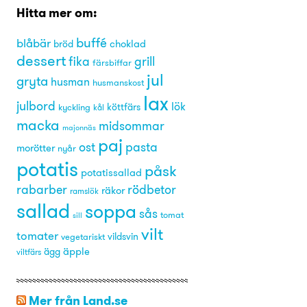
Hitta mer om:
buffé
blåbär
choklad
bröd
dessert
grill
fika
färsbiffar
jul
gryta
husman
husmanskost
lax
julbord
lök
kyckling
köttfärs
kål
macka
midsommar
majonnäs
paj
pasta
ost
morötter
nyår
potatis
påsk
potatissallad
rabarber
rödbetor
räkor
ramslök
sallad
soppa
sås
tomat
sill
vilt
tomater
vegetariskt
vildsvin
äpple
ägg
viltfärs
Mer från Land.se