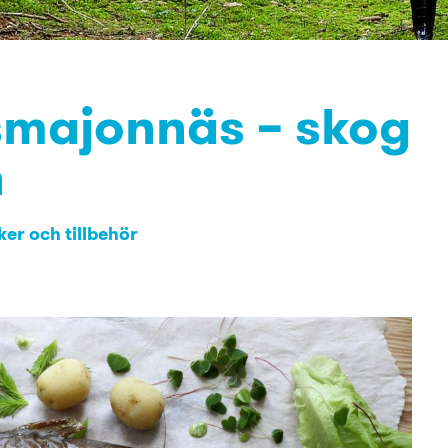
smajonnäs – skog
n
er och tillbehör