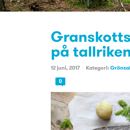
Granskott
på tallrike
12 juni, 2017
Kategori:
Grönsak
0