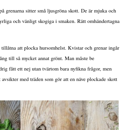
 på grenarna sitter små ljusgröna skott. De är mjuka och
r syrliga och vänligt skogiga i smaken. Rätt omhändertagna
e tillåtna att plocka hursomhelst. Kvistar och grenar ingår
lgång till så mycket annat grönt. Man måste be
drig fått ett nej utan tvärtom bara nyfikna frågor, men
t avsikter med träden som gör att en näve plockade skott