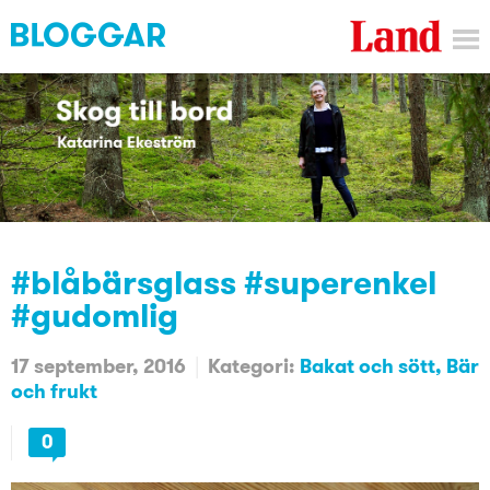
#blåbärsglass #superenkel
#gudomlig
17 september, 2016
Kategori:
Bakat och sött
Bär
och frukt
0