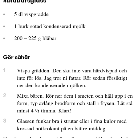
#blåbärsglass
5 dl vispgrädde
1 burk sötad kondenserad mjölk
200 – 225 g blåbär
Gör såhär
Vispa grädden. Den ska inte vara hårdvispad och
inte för lös. Jag tror ni fattar. Rör sedan försiktigt
ner den kondenserade mjölken.
Mixa bären. Rör ner dem i smeten och häll upp i en
form, typ avlång brödform och ställ i frysen. Låt stå
minst 4 ½ timma. Klart!
Glassen funkar bra i strutar eller i fina kulor med
krossad nötkrokant på en bättre middag.