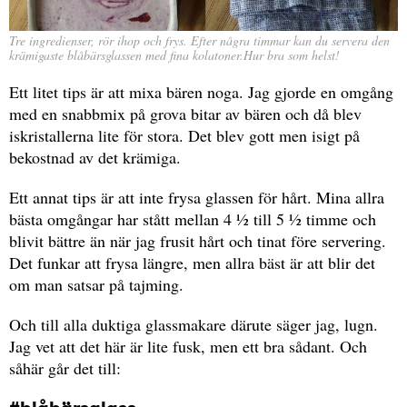
Tre ingredienser, rör ihop och frys. Efter några timmar kan du servera den
krämigaste blåbärsglassen med fina kolatoner.Hur bra som helst!
Ett litet tips är att mixa bären noga. Jag gjorde en omgång
med en snabbmix på grova bitar av bären och då blev
iskristallerna lite för stora. Det blev gott men isigt på
bekostnad av det krämiga.
Ett annat tips är att inte frysa glassen för hårt. Mina allra
bästa omgångar har stått mellan 4 ½ till 5 ½ timme och
blivit bättre än när jag frusit hårt och tinat före servering.
Det funkar att frysa längre, men allra bäst är att blir det
om man satsar på tajming.
Och till alla duktiga glassmakare därute säger jag, lugn.
Jag vet att det här är lite fusk, men ett bra sådant. Och
såhär går det till: