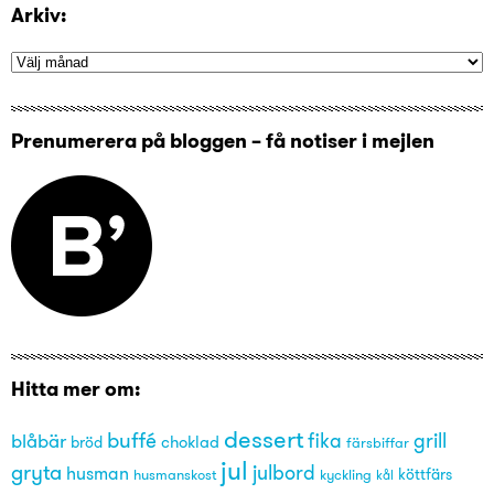
Arkiv:
Prenumerera på bloggen – få notiser i mejlen
Hitta mer om:
dessert
buffé
grill
blåbär
fika
choklad
bröd
färsbiffar
jul
gryta
julbord
husman
husmanskost
kyckling
köttfärs
kål