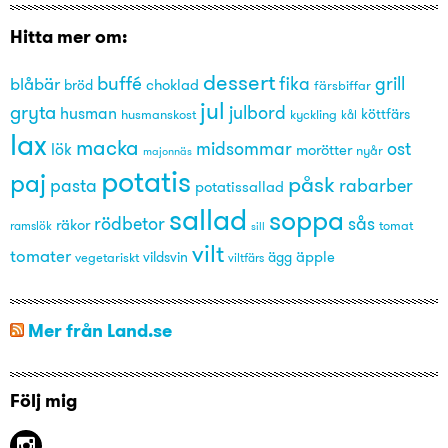
Hitta mer om:
dessert
buffé
grill
blåbär
fika
choklad
bröd
färsbiffar
jul
gryta
julbord
husman
husmanskost
kyckling
köttfärs
kål
lax
macka
midsommar
ost
lök
morötter
nyår
majonnäs
potatis
paj
påsk
pasta
rabarber
potatissallad
sallad
soppa
rödbetor
sås
räkor
tomat
ramslök
sill
vilt
tomater
äpple
vegetariskt
vildsvin
ägg
viltfärs
Mer från Land.se
Följ mig