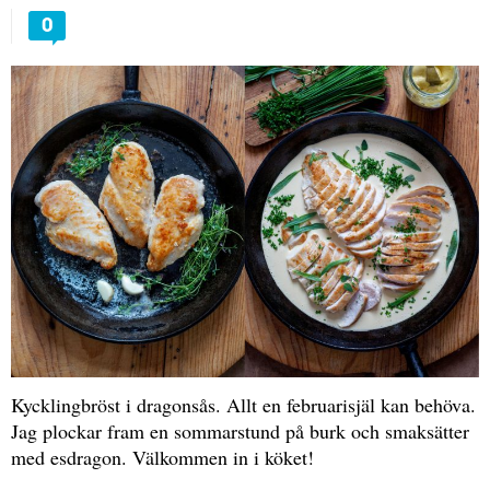
0
Kycklingbröst i dragonsås. Allt en februarisjäl kan behöva.
Jag plockar fram en sommarstund på burk och smaksätter
med esdragon. Välkommen in i köket!