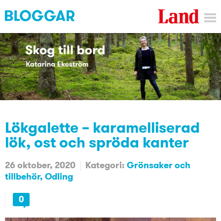
Lökgalette – karamelliserad
lök, ost och spröda kanter
26 oktober, 2020
Kategori:
Grönsaker och
tillbehör
Odling
0