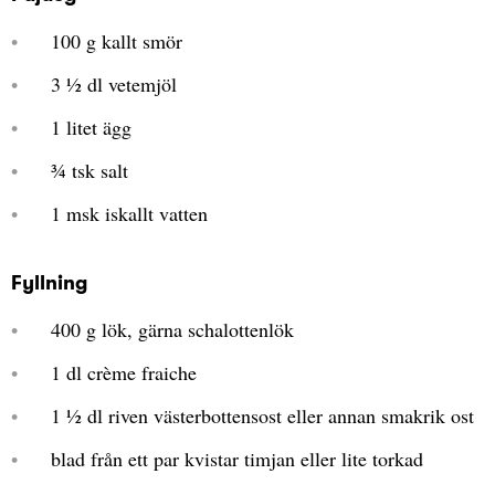
100 g kallt smör
3 ½ dl vetemjöl
1 litet ägg
¾ tsk salt
1 msk iskallt vatten
Fyllning
400 g lök, gärna schalottenlök
1 dl crème fraiche
1 ½ dl riven västerbottensost eller annan smakrik ost
blad från ett par kvistar timjan eller lite torkad