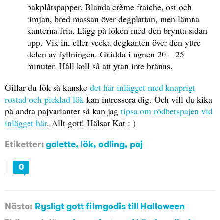
bakplåtspapper. Blanda crème fraiche, ost och
timjan, bred massan över degplattan, men lämna
kanterna fria. Lägg på löken med den brynta sidan
upp. Vik in, eller vecka degkanten över den yttre
delen av fyllningen. Grädda i ugnen 20 – 25
minuter. Håll koll så att ytan inte bränns.
Gillar du lök så kanske
det här inlägget med knaprigt
rostad och picklad lök
kan intressera dig. Och vill du kika
på andra pajvarianter så kan jag
tipsa om rödbetspajen vid
inlägget här
. Allt gott! Hälsar Kat : )
Etiketter:
galette
,
lök
,
odling
,
paj
0
Nästa:
Rysligt gott filmgodis till Halloween