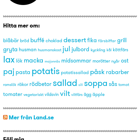
Hitta mer om:
dessert
buffé
grill
blåbär
fika
choklad
bröd
färsbiffar
jul
gryta
julbord
husman
husmanskost
kyckling
köttfärs
kål
lax
macka
midsommar
ost
lök
morötter
nyår
majonnäs
potatis
paj
påsk
pasta
rabarber
potatissallad
sallad
soppa
rödbetor
sås
räkor
tomat
ramslök
sill
vilt
tomater
äpple
vegetariskt
vildsvin
ägg
viltfärs
Mer från Land.se
Följ mig