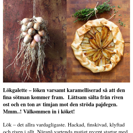
Lökgalette – löken varsamt karamelliserad så att den
fina sötman kommer fram. Lättsam sälta från riven
ost och en ton av timjan mot den ströda pajdegen.
Mmm..! Välkommen in i köket!
Lök – det allra vardagligaste. Hackad, finskivad, klyftad
och riven i allt. Närapå vartenda matigt recept startar med