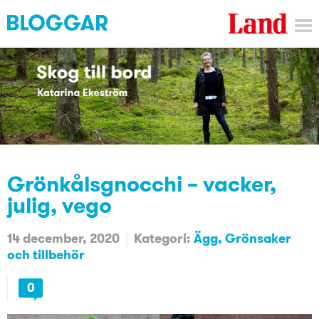
Grönkålsgnocchi – vacker,
julig, vego
14 december, 2020
Kategori:
Ägg
Grönsaker
och tillbehör
0