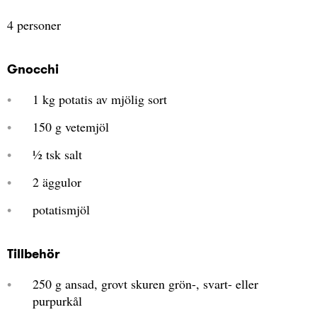
4 personer
Gnocchi
1 kg potatis av mjölig sort
150 g vetemjöl
½ tsk salt
2 äggulor
potatismjöl
Tillbehör
250 g ansad, grovt skuren grön-, svart- eller
purpurkål