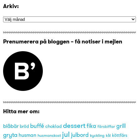
Arkiv:
Prenumerera på bloggen – få notiser i mejlen
Hitta mer om:
dessert
buffé
grill
blåbär
fika
choklad
bröd
färsbiffar
jul
gryta
julbord
husman
husmanskost
kyckling
köttfärs
kål