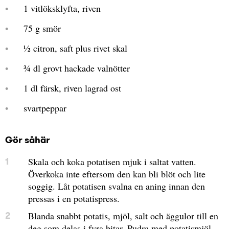
1 vitlöksklyfta, riven
75 g smör
½ citron, saft plus rivet skal
¾ dl grovt hackade valnötter
1 dl färsk, riven lagrad ost
svartpeppar
Gör såhär
Skala och koka potatisen mjuk i saltat vatten.
Överkoka inte eftersom den kan bli blöt och lite
soggig. Låt potatisen svalna en aning innan den
pressas i en potatispress.
Blanda snabbt potatis, mjöl, salt och äggulor till en
deg som delas i fyra bitar. Pudra med potatismjöl