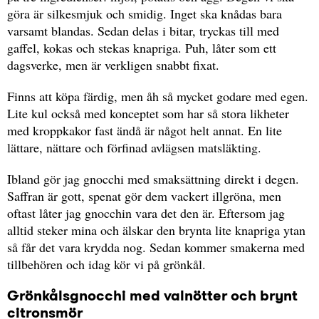
göra är silkesmjuk och smidig. Inget ska knådas bara
varsamt blandas. Sedan delas i bitar, tryckas till med
gaffel, kokas och stekas knapriga. Puh, låter som ett
dagsverke, men är verkligen snabbt fixat.
Finns att köpa färdig, men åh så mycket godare med egen.
Lite kul också med konceptet som har så stora likheter
med kroppkakor fast ändå är något helt annat. En lite
lättare, nättare och förfinad avlägsen matsläkting.
Ibland gör jag gnocchi med smaksättning direkt i degen.
Saffran är gott, spenat gör dem vackert illgröna, men
oftast låter jag gnocchin vara det den är. Eftersom jag
alltid steker mina och älskar den brynta lite knapriga ytan
så får det vara krydda nog. Sedan kommer smakerna med
tillbehören och idag kör vi på grönkål.
Grönkålsgnocchi med valnötter och brynt
citronsmör