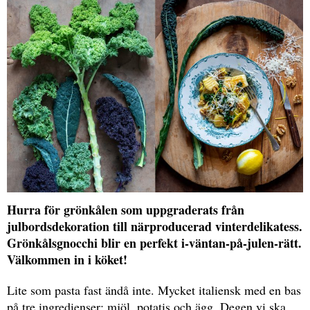
Hurra för grönkålen som uppgraderats från
julbordsdekoration till närproducerad vinterdelikatess.
Grönkålsgnocchi blir en perfekt i-väntan-på-julen-rätt.
Välkommen in i köket!
Lite som pasta fast ändå inte. Mycket italiensk med en bas
på tre ingredienser: mjöl, potatis och ägg. Degen vi ska