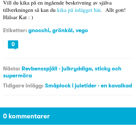
Vill du kika på en ingående beskrivning av själva
tillverkningen så kan du
kika på inlägget här
. Allt gott!
Hälsar Kat : )
Etiketter:
gnocchi
,
grönkål
,
vego
0
Nästa:
Revbensspjäll - julkryddiga, sticky och
supermöra
Tidigare inlägg:
Småplock i juletider - en kavalkad
0 kommentarer