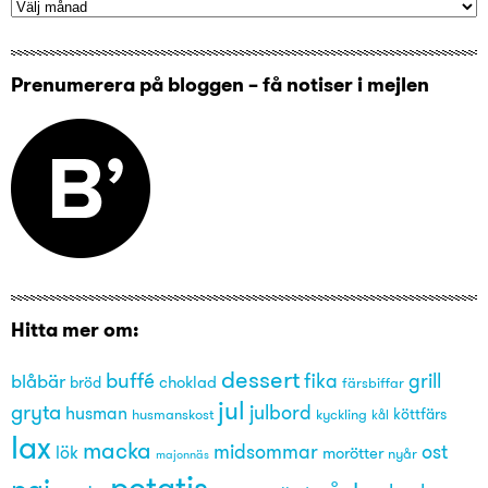
Prenumerera på bloggen – få notiser i mejlen
Hitta mer om:
dessert
buffé
grill
blåbär
fika
choklad
bröd
färsbiffar
jul
gryta
julbord
husman
husmanskost
kyckling
köttfärs
kål
lax
macka
midsommar
ost
lök
morötter
nyår
majonnäs
potatis