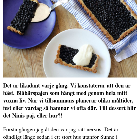
Det är likadant varje gång. Vi konstaterar att den är
bäst. Blåbärspajen som hängt med genom hela mitt
vuxna liv. När vi tillsammans planerar olika måltider,
fest eller vardag så hamnar vi ofta där. Till dessert blir
det Ninis paj, eller hur?!
Första gången jag åt den var jag rätt nervös. Det är
oändligt länge sedan i ett stort hus utanför Sunne i