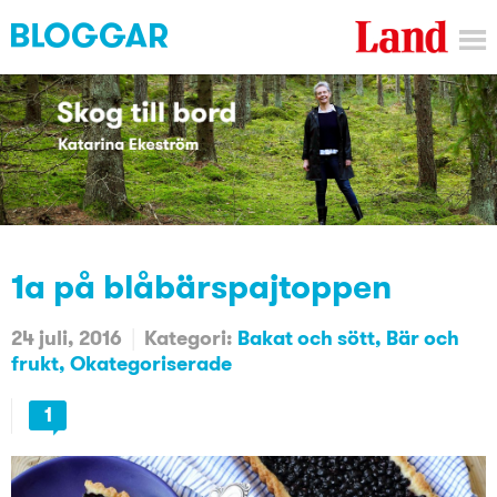
1a på blåbärspajtoppen
24 juli, 2016
Kategori:
Bakat och sött
Bär och
frukt
Okategoriserade
1