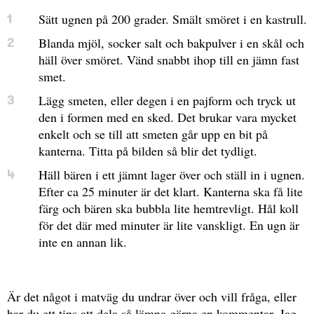
Sätt ugnen på 200 grader. Smält smöret i en kastrull.
Blanda mjöl, socker salt och bakpulver i en skål och
häll över smöret. Vänd snabbt ihop till en jämn fast
smet.
Lägg smeten, eller degen i en pajform och tryck ut
den i formen med en sked. Det brukar vara mycket
enkelt och se till att smeten går upp en bit på
kanterna. Titta på bilden så blir det tydligt.
Häll bären i ett jämnt lager över och ställ in i ugnen.
Efter ca 25 minuter är det klart. Kanterna ska få lite
färg och bären ska bubbla lite hemtrevligt. Hål koll
för det där med minuter är lite vanskligt. En ugn är
inte en annan lik.
Är det något i matväg du undrar över och vill fråga, eller
har du ett tips att dela så lämna gärna en kommentar. Jag