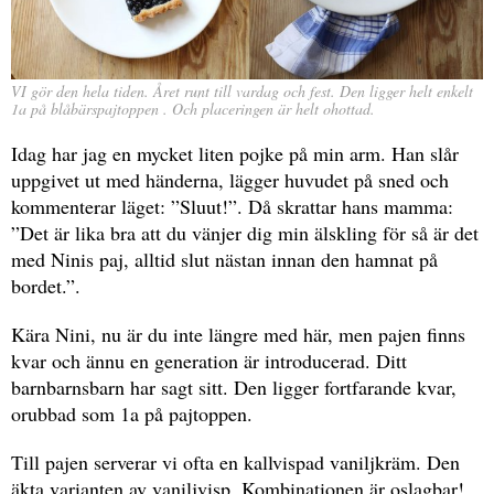
VI gör den hela tiden. Året runt till vardag och fest. Den ligger helt enkelt
1a på blåbärspajtoppen . Och placeringen är helt ohottad.
Idag har jag en mycket liten pojke på min arm. Han slår
uppgivet ut med händerna, lägger huvudet på sned och
kommenterar läget: ”Sluut!”. Då skrattar hans mamma:
”Det är lika bra att du vänjer dig min älskling för så är det
med Ninis paj, alltid slut nästan innan den hamnat på
bordet.”.
Kära Nini, nu är du inte längre med här, men pajen finns
kvar och ännu en generation är introducerad. Ditt
barnbarnsbarn har sagt sitt. Den ligger fortfarande kvar,
orubbad som 1a på pajtoppen.
Till pajen serverar vi ofta en kallvispad vaniljkräm. Den
äkta varianten av vaniljvisp. Kombinationen är oslagbar!