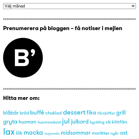
Prenumerera på bloggen – få notiser i mejlen
Hitta mer om:
dessert
buffé
grill
blåbär
fika
choklad
bröd
färsbiffar
jul
gryta
julbord
husman
husmanskost
kyckling
köttfärs
kål
lax
macka
midsommar
ost
lök
morötter
nyår
majonnäs