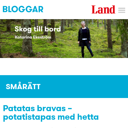
SMÅRÄTT
Patatas bravas –
potatistapas med hetta