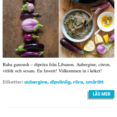
Baba ganoush – dipröra från Libanon. Aubergine, citron,
vitlök och sesam. En favorit! Välkommen in i köket!
Etiketter:
aubergine
,
dipvänlig
,
röra
,
smårätt
LÄS MER