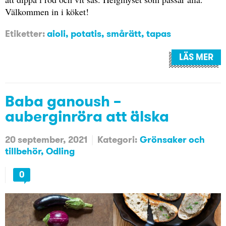
Välkommen in i köket!
Etiketter:
aioli
,
potatis
,
smårätt
,
tapas
LÄS MER
Baba ganoush –
auberginröra att älska
20 september, 2021
Kategori:
Grönsaker och
tillbehör
Odling
0