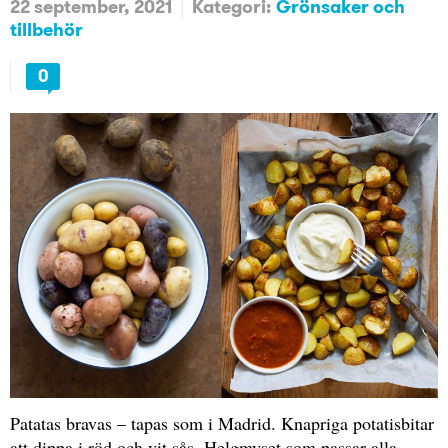
22 september, 2021
Kategori:
Grönsaker och
tillbehör
0
Patatas bravas – tapas som i Madrid. Knapriga potatisbitar
att dippa i röd och vit sås. Helgmyset som passar alla.