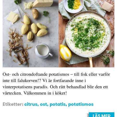
Ost- och citrondoftande potatismos – till fisk eller varför
inte till falukorven!? Vi är fortfarande inne i
vinterpotatisens paradis. Och rätt behandlad blir den ett
vårtecken. Välkommen in i köket!
Etiketter:
citrus
,
ost
,
potatis
,
potatismos
LÄS MER