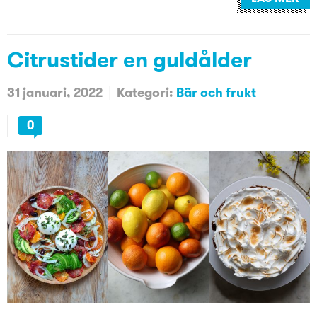
Citrustider en guldålder
31 januari, 2022
Kategori:
Bär och frukt
0