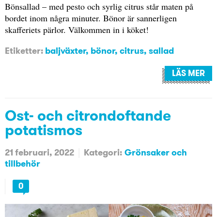
Bönsallad – med pesto och syrlig citrus står maten på
bordet inom några minuter. Bönor är sannerligen
skafferiets pärlor. Välkommen in i köket!
Etiketter:
baljväxter
,
bönor
,
citrus
,
sallad
LÄS MER
Ost- och citrondoftande
potatismos
21 februari, 2022
Kategori:
Grönsaker och
tillbehör
0