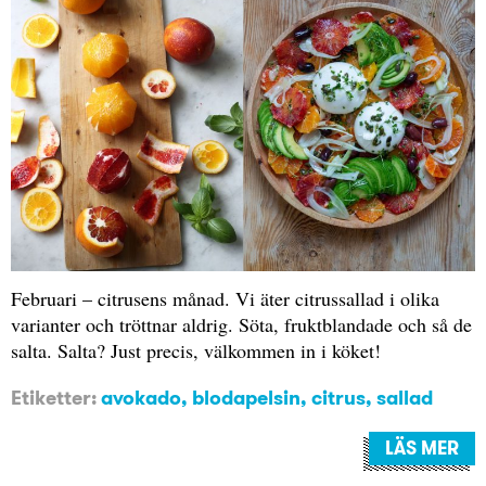
Februari – citrusens månad. Vi äter citrussallad i olika
varianter och tröttnar aldrig. Söta, fruktblandade och så de
salta. Salta? Just precis, välkommen in i köket!
Etiketter:
avokado
,
blodapelsin
,
citrus
,
sallad
LÄS MER