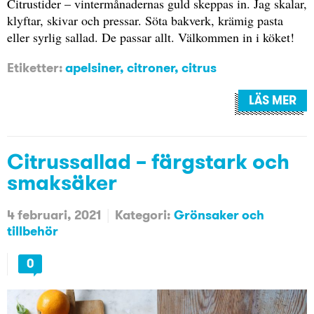
Citrustider – vintermånadernas guld skeppas in. Jag skalar,
klyftar, skivar och pressar. Söta bakverk, krämig pasta
eller syrlig sallad. De passar allt. Välkommen in i köket!
Etiketter:
apelsiner
,
citroner
,
citrus
LÄS MER
Citrussallad – färgstark och
smaksäker
4 februari, 2021
Kategori:
Grönsaker och
tillbehör
0