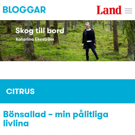
CITRUS
Bönsallad – min pålitliga
livlina