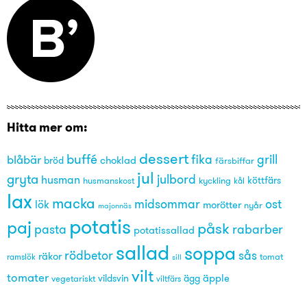
Hitta mer om:
dessert
buffé
grill
blåbär
fika
choklad
bröd
färsbiffar
jul
gryta
julbord
husman
husmanskost
kyckling
köttfärs
kål
lax
macka
midsommar
ost
lök
morötter
nyår
majonnäs
potatis
paj
påsk
pasta
rabarber
potatissallad
sallad
soppa
rödbetor
sås
räkor
tomat
ramslök
sill
vilt
tomater
äpple
vegetariskt
vildsvin
ägg
viltfärs